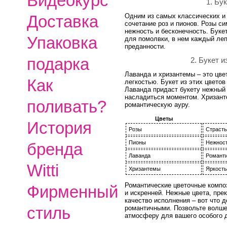
Видеокурс
1. Бу
Доставка
Одним из самых классических и
сочетание роз и пионов. Розы с
нежность и бесконечность. Буке
Упаковка
для помолвки, в нем каждый леп
преданности.
подарка
2. Букет 
Лаванда и хризантемы – это цве
Как
легкостью. Букет из этих цвето
Лаванда придаст букету нежный 
насладиться моментом. Хризанте
поливать?
романтическую ауру.
Цветы
История
Розы
Страсть
Пионы
Нежност
бренда
Лаванда
Романти
Witti
Хризантемы
Яркость
Романтические цветочные компо
Фирменный
и искренней. Нежные цвета, пре
качество исполнения – вот что 
стиль
романтичными. Позвольте волше
атмосферу для вашего особого 