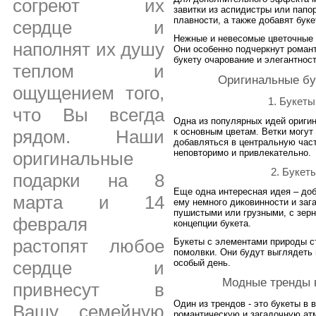
согреют их
завитки из аспидистры или папо
плавности, а также добавят бук
сердце и
Нежные и невесомые цветочные 
наполнят их душу
Они особенно подчеркнут романт
букету очарование и элегантнос
теплом и
Оригинальные бу
ощущением того,
1. Букеты
что Вы всегда
Одна из популярных идей оригин
к основным цветам. Ветки могут
рядом. Наши
добавляться в центральную част
неповторимо и привлекательно.
оригинальные
2. Букет
подарки на 8
Еще одна интересная идея – доб
марта и 14
ему немного диковинности и заг
пушистыми или грузными, с зерн
февраля
концепции букета.
растопят любое
Букеты с элементами природы 
помолвки. Они будут выглядеть 
особый день.
сердце и
Модные тренды в
привнесут в
Один из трендов - это букеты в
Вашу семейную
романтическую и загадочную ат