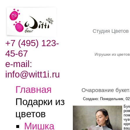
Студия Цвето
+7 (495) 123-
45-67
Игрушки из цвето
e-mail:
info@witt1i.ru
Главная
Очарование букет
Подарки из
Создано: Понедельник, 02
Бук
ром
цветов
пом
чув
Мишка
иде
ваш