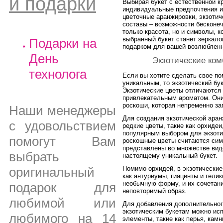
и подарки
Выбирая букет с естественной к
индивидуальные предпочтения и
цветочные аранжировки, экзоти
составы – возможности бесконеч
только красота, но и символы, 
выбранный букет станет зеркал
Подарки на
подарком для вашей возлюбленн
День
Экзотические ком
технолога
Если вы хотите сделать свое п
уникальным, то экзотический б
Экзотические цветы отличаются
привлекательным ароматом. Они
роскоши, которая непременно за
Наши менеджеры
Для создания экзотической ара
с удовольствием
редкие цветы, такие как орхидеи
популярным выбором для экзотич
помогут Вам
роскошные цветы считаются сим
представлены во множестве видо
выбрать
настоящему уникальный букет.
Помимо орхидей, в экзотические
оригинальный
как антуриумы, гиацинты и гели
необычную форму, и их сочетан
подарок для
неповторимый образ.
любимой или
Для добавления дополнительного
экзотическим букетам можно ис
любимого на 14
элементы, такие как перья, камн