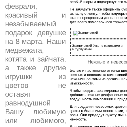
особый шарм и подчеркнут его э
февраля,
Не забудьте также оформить бук
красивый и
атласную ленту, чтобы подчеркн
станет прекрасным дополнением 
незабываемый
для всего помолвочного торжест
подарок девушке
на 8 марта. Наши
Экзотический букет с орхидеями и
медвежата,
антуриумами
котята и зайчата,
Нежные и невесо
а также другие
Белые и пастельные оттенки цв
игрушки из
нежных и невесомых композиций
нежными бантами из органзы или
изысканности.
цветов не
Чтобы придать аранжировке доп
оставят
добавить нежные диафановые ле
воздушность композиции и прида
равнодушной
Для создания невесомых цветоч
Вашу любимую
цветы с большими лепестками, т
розы. Они придадут букету пышн
или любимого,
нежность.
Для дополнительного эффекта м