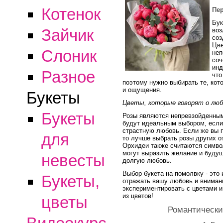
Котенок
Пе
Бук
Зайчик
воз
соз
Цве
Слоник
неп
соч
инд
Разное
что
поэтому нужно выбирать те, кот
и ощущения.
Букеты
Цветы, которые говорят о люб
Букеты
Розы являются непревзойденным
будут идеальным выбором, если 
страстную любовь. Если же вы п
для
то лучше выбрать розы других от
Орхидеи также считаются симво
могут выразить желание и буду
невесты
долгую любовь.
Выбор букета на помолвку - это
Букеты,
отражать вашу любовь и вниман
экспериментировать с цветами 
из цветов!
цветы
Романтически