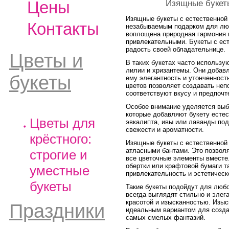
Цены
Изящные букеты
Изящные букеты с естественной 
Контакты
незабываемым подарком для лю
воплощена природная гармония и
привлекательными. Букеты с ест
радость своей обладательнице.
Цветы и
В таких букетах часто использую
лилии и хризантемы. Они добавл
букеты
ему элегантность и утонченност
цветов позволяет создавать неп
соответствуют вкусу и предпоч
Особое внимание уделяется выб
которые добавляют букету естес
Цветы для
эвкалипта, ивы или лаванды под
свежести и ароматности.
крёстного:
Изящные букеты с естественной
атласными бантами. Это позволя
строгие и
все цветочные элементы вместе
обертки или крафтовой бумаги т
уместные
привлекательность и эстетическ
букеты
Такие букеты подойдут для любо
всегда выглядят стильно и элег
красотой и изысканностью. Изыс
Праздники
идеальным вариантом для созд
самых смелых фантазий.