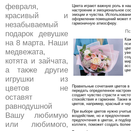
февраля,
Цвета играют важную роль в на
настроение и эмоциональное сос
красивый и
эмоции и чувства. Использовани
оформлении помещений может п
незабываемый
гармоничную атмосферу.
Пс
подарок девушке
Каж
на 8 марта. Наши
пси
цве
медвежата,
уве
соз
котята и зайчата,
мир
асс
а также другие
цве
игрушки из
цветов не
Правильные сочетания цветов в 
передать определенное настроен
создает чувство страсти и чисто
оставят
спокойствия и гармонии. Также 
цветов, например, красный и че
равнодушной
При выборе цветов нужно учитыв
Вашу любимую
воздействие, но и предпочтения
предпочтения в цветах, и подбо
или любимого,
коллеге, поможет создать более