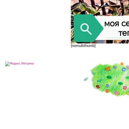
{nomultithumb}