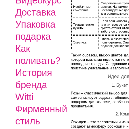
Видеокурс
Современные трен
Необычные
цветов. Например,
Доставка
сочетания
нестандартные цв
для оригинального
Упаковка
Если ваш коллега 
Тематические
или интересуется к
букеты
букета станет отл
заботу со стороны.
подарка
Цветы с экзотичес
Экзотика
популярными. Они 
Как
подарок для колле
Таким образом, выбор цветов дл
поливать?
котором важными являются не то
последние тренды. Следование 
поистине уникальные и запомин
История
Идеи для
бренда
1. Букет
Розы – классический выбор для 
Witti
символизирует радость, обновл
подарком для коллеги, особенно
Фирменный
процветания.
2. Ком
стиль
Орхидеи – это элегантный и изы
создают атмосферу роскоши и и