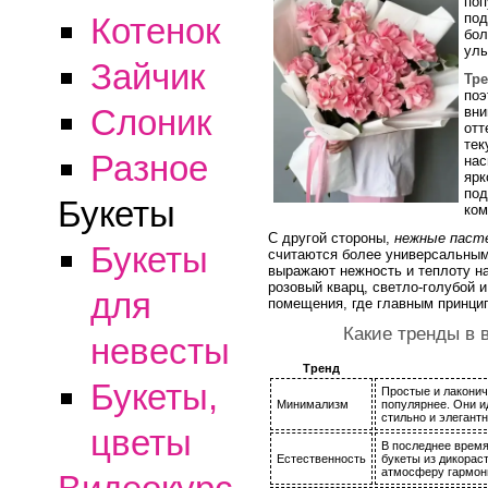
поп
под
Котенок
бол
улы
Зайчик
Тр
поэ
Слоник
вни
отт
тек
Разное
нас
ярк
под
Букеты
ком
С другой стороны,
нежные паст
Букеты
считаются более универсальными
выражают нежность и теплоту н
розовый кварц, светло-голубой 
для
помещения, где главным принцип
Какие тренды в 
невесты
Тренд
Букеты,
Простые и лаконич
Минимализм
популярнее. Они и
стильно и элегантн
цветы
В последнее врем
Естественность
букеты из дикорас
атмосферу гармон