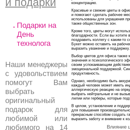
и подарки
концентрацию.
Красивые и свежие цветы в офи
и помогают сделать рабочее ме
использованы для украшения при
Подарки на
также общественных зон.
Кроме того, цветы могут исполь
День
благодарности. Если вы хотите 
поздравить коллегу с каким-то с
технолога
Букет можно оставить на рабоче
выразить уважение и поддержку.
Выбор цветов для офиса также м
значения и психологического эф
Наши менеджеры
своим успокаивающим действием
эмоциональной поддержкой. Син
с удовольствием
продуктивность.
помогут Вам
Однако, необходимо быть аккура
каждый человек может иметь ин
выбрать
аллергическую реакцию на опре
выбрать нейтральные и не вызыв
лилии или герберы, которые под
оригинальный
В целом, установление и подде
подарок для
для повышения производительнос
прекрасным способом создать г
любимой или
выразить заботу и внимание к к
любимого на 14
Влияние ц