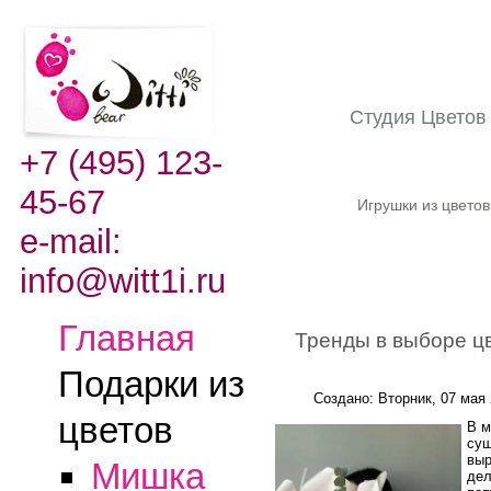
Студия Цвето
+7 (495) 123-
45-67
Игрушки из цвето
e-mail:
info@witt1i.ru
Главная
Тренды в выборе цв
Подарки из
Создано: Вторник, 07 мая
цветов
В м
сущ
выр
Мишка
дел