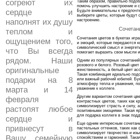
согреют их
Таким образом, правильно подоб
помочь улучшить настроение и 
сердце и
Будьте внимательны к предпочте
выберите цветы, которые будут 
наполнят их душу
настроению.
Сочетани
теплом и
Сочетания цветов в букетах иг
ощущением того,
и эмоций, которые передаются к
символический смысл и энергет
что Вы всегда
помогает выразить свои мысли и
рядом. Наши
Одним из популярных сочетаний 
розового и белого. Розовый цве
оригинальные
женственность, а белый цвет ас
Такая комбинация идеально подо
подарки на 8
или важный рабочий юбилей. Бук
атмосферу тепла и уважения, п
марта и 14
уважение к коллеге.
Другим вариантом сочетания цве
февраля
контрастных цветов, таких как 
символизирует страсть и силу, 
растопят любое
позитивными эмоциями. Такая яр
для подарка коллеге в знак под
сердце и
Еще одним интересным сочетани
привнесут в
пастельных оттенков, таких как
символизирует творчество и изы
Вашу семейную
спокойствием и гармонией. Така