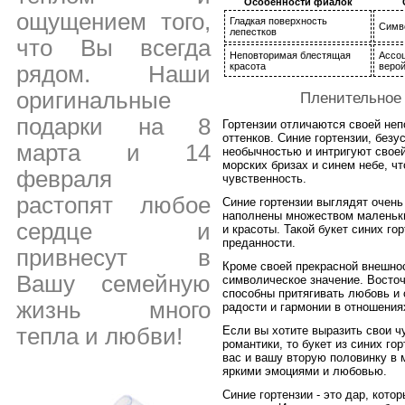
Особенности фиалок
ощущением того,
Гладкая поверхность
Симв
лепестков
что Вы всегда
Неповторимая блестящая
Ассоц
красота
веро
рядом. Наши
оригинальные
Пленительное 
подарки на 8
Гортензии отличаются своей неп
оттенков. Синие гортензии, без
марта и 14
необычностью и интригуют свое
морских бризах и синем небе, ч
февраля
чувственность.
растопят любое
Синие гортензии выглядят очень
наполнены множеством маленьки
сердце и
и красоты. Такой букет синих г
преданности.
привнесут в
Кроме своей прекрасной внешнос
Вашу семейную
символическое значение. Восточ
способны притягивать любовь и
жизнь много
радости и гармонии в отношения
тепла и любви!
Если вы хотите выразить свои 
романтики, то букет из синих го
вас и вашу вторую половинку в 
яркими эмоциями и любовью.
Синие гортензии - это дар, кот