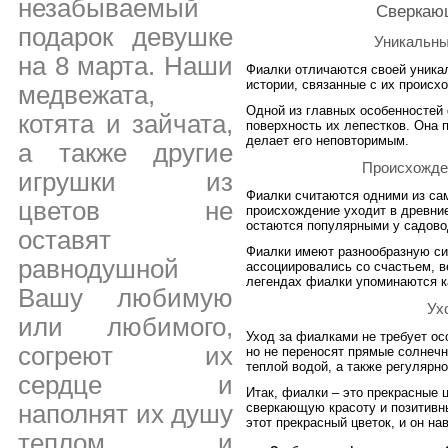
незабываемый
Сверкаю
подарок девушке
Уникальны
на 8 марта. Наши
Фиалки отличаются своей уника
истории, связанные с их происх
медвежата,
Одной из главных особенностей
котята и зайчата,
поверхность их лепестков. Она 
делает его неповторимым.
а также другие
Происхожде
игрушки из
Фиалки считаются одними из сам
цветов не
происхождение уходит в древние
остаются популярными у садово
оставят
Фиалки имеют разнообразную си
равнодушной
ассоциировались со счастьем, в
легендах фиалки упоминаются к
Вашу любимую
Ух
или любимого,
Уход за фиалками не требует ос
согреют их
но не переносят прямые солнечн
теплой водой, а также регулярн
сердце и
Итак, фиалки – это прекрасные 
наполнят их душу
сверкающую красоту и позитивн
этот прекрасный цветок, и он на
теплом и