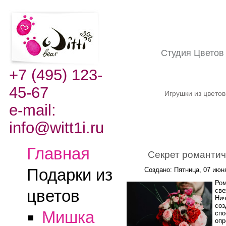
Студия Цвето
+7 (495) 123-
45-67
Игрушки из цвето
e-mail:
info@witt1i.ru
Главная
Секрет романтич
Подарки из
Создано: Пятница, 07 июн
Ром
све
цветов
Нич
соз
Мишка
спо
опр