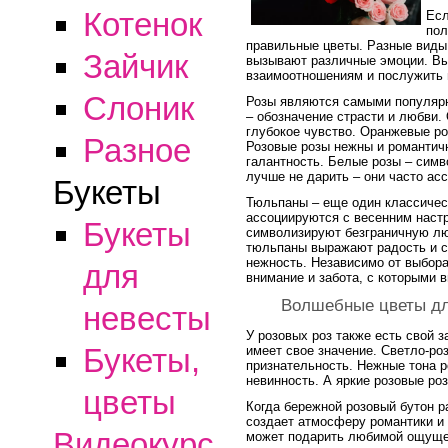
Котенок
Есл
пол
правильные цветы. Разные виды
Зайчик
вызывают различные эмоции. Вы
взаимоотношениям и послужить 
Слоник
Розы являются самыми популяр
– обозначение страсти и любви
глубокое чувство. Оранжевые ро
Разное
Розовые розы нежны и романтич
галантность. Белые розы – сим
лучше не дарить – они часто ас
Букеты
Тюльпаны – еще один классичес
ассоциируются с весенним наст
Букеты
символизируют безграничную лю
тюльпаны выражают радость и со
нежность. Независимо от выбора
для
внимание и забота, с которыми 
Волшебные цветы дл
невесты
У розовых роз также есть свой з
Букеты,
имеет свое значение. Светло-ро
признательность. Нежные тона р
невинность. А яркие розовые ро
цветы
Когда бережной розовый бутон р
создает атмосферу романтики и 
Видеокурс
может подарить любимой ощуще