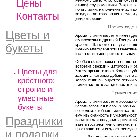
Цены
нежному шепоту, который окутыв
атмосферу романтики. Закрыв гл
поля лилий, наполненные их ча
Контакты
каждую клеточку вашего тела и 
умиротворения.
Происхождени
Цветы и
Аромат лилий валлото имеет до
обнаружены в древней Греции и 
букеты
красоты. Валлото, по сути, явл
именно благодаря этим генетиче
стал настолько притягательным
Особенностью аромата является 
встретит свежий и цитрусовый о
Цветы для
Затем аромат станет более глу
жасмина, которые добавляют в а
крёстного:
завершении вы ощутите легкий м
лилии валлото загадочности и п
строгие и
Применение
уместные
Аромат лилии валлото хорошо с
букеты
использоваться в самых разных
несколько стеблей лилий валлот
ему изысканность и уникальност
Праздники
валлото для создания ароматно
вазе в гостиной или спальне, и 
пространство и создает особую 
и подарки
Лилии валлото могут быт