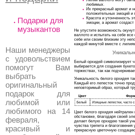
любимых.
Их прекрасный аромат и 
положительных эмоций и 
Красота и утонченность э
Подарки для
эмоции, а аромат создас
музыкантов
Не упустите возможность окуну
валлото и испытать на себе все
себе или своим близким эту неп
каждой минутой вместе с лилия
Наши менеджеры
Уникальн
с удовольствием
Белый орхидей символизирует чи
помогут Вам
выбирается для создания букето
торжествах, так как подчеркива
выбрать
Уникальность белого орхидея та
Каждый его лепесток точно про
оригинальный
неповторимый образ, который тр
подарок для
Цвет
Форм
любимой или
Белый
Изящные лепестки, часто 
любимого на 14
Цвет белого орхидея нейтрален 
обстановке, благодаря своей эле
февраля,
делает белую орхидею такой уни
чувства трепета и благоговения 
красивый и
прекрасную цветочную создацию