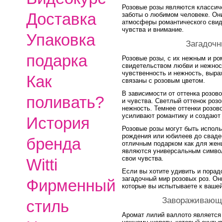
Розовые розы являются классич
Доставка
заботы о любимом человеке. Он
атмосферы романтического свид
чувства и внимание.
Упаковка
Загадочн
подарка
Розовые розы, с их нежным и р
свидетельством любви и нежнос
чувственность и нежность, выра
Как
связаны с розовым цветом.
В зависимости от оттенка розов
поливать?
и чувства. Светлый оттенок роз
нежность. Темнее оттенки розово
усиливают романтику и создают
История
Розовые розы могут быть исполь
рождения или юбилеев до сваде
бренда
отличным подарком как для женщ
являются универсальным симво
свои чувства.
Witti
Если вы хотите удивить и пора
загадочный мир розовых роз. Он
Фирменный
которые вы испытываете к вашей
Завораживающ
стиль
Аромат лилий валлото является