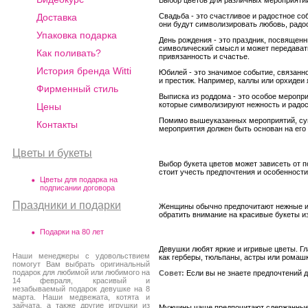
Свадьба - это счастливое и радостное со
Доставка
они будут символизировать любовь, радо
Упаковка подарка
День рождения - это праздник, посвящен
символический смысл и может передавать
Как поливать?
привязанность и счастье.
История бренда Witti
Юбилей - это значимое событие, связанн
и престиж. Например, каллы или орхидеи
Фирменный стиль
Выписка из роддома - это особое меропр
которые символизируют нежность и радос
Цены
Помимо вышеуказанных мероприятий, суще
Контакты
мероприятия должен быть основан на его 
Цветы и букеты
Выбор букета цветов может зависеть от 
стоит учесть предпочтения и особенности
Цветы для подарка на
подписании договора
Праздники и подарки
Женщины обычно предпочитают нежные и 
обратить внимание на красивые букеты из
Подарки на 80 лет
Девушки любят яркие и игривые цветы. Гл
Наши менеджеры с удовольствием
как герберы, тюльпаны, астры или ромашк
помогут Вам выбрать оригинальный
подарок для любимой или любимого на
Совет:
Если вы не знаете предпочтений д
14 февраля, красивый и
незабываемый подарок девушке на 8
марта. Наши медвежата, котята и
зайчата, а также другие игрушки из
Мужчины чаще предпочитают сдержанные и