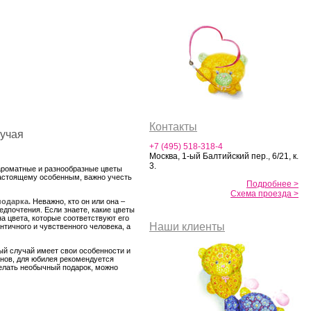
Контакты
лучая
+7 (495) 518-318-4
Москва, 1-ый Балтийский пер., 6/21, к.
3.
 ароматные и разнообразные цветы
настоящему особенным, важно учесть
Подробнее >
Схема проезда >
подарка.
Неважно, кто он или она –
едпочтения. Если знаете, какие цветы
а цвета, которые соответствуют его
Наши клиенты
тичного и чувственного человека, а
й случай имеет свои особенности и
анов, для юбилея рекомендуется
делать необычный подарок, можно