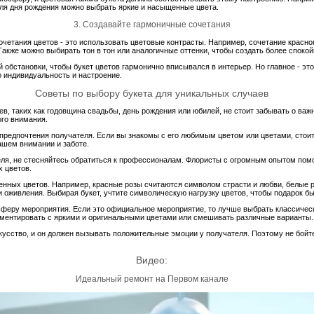
для дня рождения можно выбрать яркие и насыщенные цвета.
3. Создавайте гармоничные сочетания
четания цветов - это использовать цветовые контрасты. Например, сочетание красног
акже можно выбирать тон в тон или аналогичные оттенки, чтобы создать более спокой
обстановки, чтобы букет цветов гармонично вписывался в интерьер. Но главное - это
о индивидуальность и настроение.
Советы по выбору букета для уникальных случаев
в, таких как годовщина свадьбы, день рождения или юбилей, не стоит забывать о ва
ого внимания.
предпочтения получателя. Если вы знакомы с его любимым цветом или цветами, стоит
вашем внимании и заботе.
еля, не стесняйтесь обратиться к профессионалам. Флористы с огромным опытом помо
х цветов.
енных цветов. Например, красные розы считаются символом страсти и любви, белые р
и оживления. Выбирая букет, учтите символическую нагрузку цветов, чтобы подарок 
сферу мероприятия. Если это официальное мероприятие, то лучше выбрать классически
ментировать с яркими и оригинальными цветами или смешивать различные варианты.
скусство, и он должен вызывать положительные эмоции у получателя. Поэтому не бой
Видео:
Идеальный ремонт на Первом канале