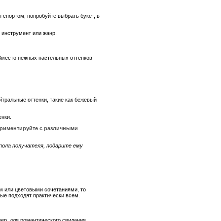
 спортом, попробуйте выбрать букет, в
 инструмент или жанр.
Вместо нежных пастельных оттенков
йтральные оттенки, такие как бежевый
енки.
ериментируйте с различными
 пола получателя, подарите ему
ом или цветовыми сочетаниями, то
рые подходят практически всем.
ер, для романтического свидания