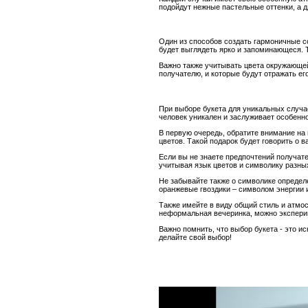
подойдут нежные пастельные оттенки, а 
Один из способов создать гармоничные со
будет выглядеть ярко и запоминающеся. Т
Важно также учитывать цвета окружающей 
получателю, и которые будут отражать ег
При выборе букета для уникальных случае
человек уникален и заслуживает особенн
В первую очередь, обратите внимание на 
цветов. Такой подарок будет говорить о 
Если вы не знаете предпочтений получат
учитывая язык цветов и символику разны
Не забывайте также о символике определ
оранжевые гвоздики – символом энергии 
Также имейте в виду общий стиль и атмо
неформальная вечеринка, можно экспери
Важно помнить, что выбор букета - это и
делайте свой выбор!