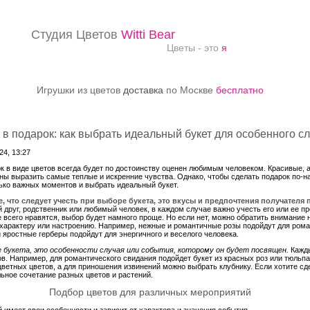
Студия Цветов
Witti Bear
Цветы - это
я
Игрушки из цветов
доставка
по Москве
бесплатно
в подарок: как выбрать идеальный букет для особенного с
4, 13:27
к в виде цветов всегда будет по достоинству оценен любимым человеком. Красивые,
ны выразить самые теплые и искренние чувства. Однако, чтобы сделать подарок по-
ько важных моментов и выбрать идеальный букет.
, что следует учесть при выборе букета, это вкусы и предпочтения получателя 
й друг, родственник или любимый человек, в каждом случае важно учесть его или ее пр
 всего нравятся, выбор будет намного проще. Но если нет, можно обратить внимание н
 характеру или настроению. Например, нежные и романтичные розы подойдут для роман
и яростные герберы подойдут для энергичного и веселого человека.
 букета, это особенности случая или события, которому он будет посвящен.
Кажды
в. Например, для романтического свидания подойдет букет из красных роз или тюльп
оцветных цветов, а для приношения извинений можно выбрать клубнику. Если хотите с
ьное сочетание разных цветов и растений.
Подбор цветов для различных мероприятий
имеет свои особенности и зависит от характера и значения события.