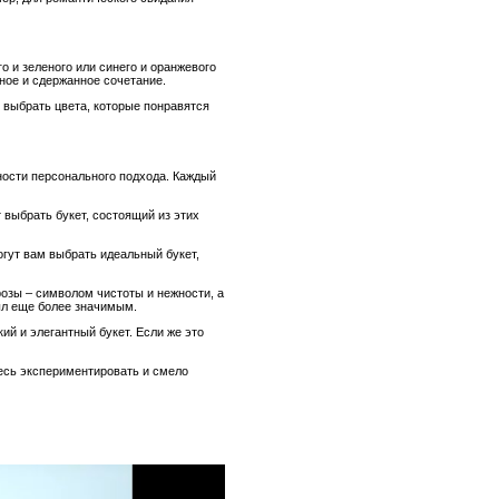
о и зеленого или синего и оранжевого
ное и сдержанное сочетание.
 выбрать цвета, которые понравятся
жности персонального подхода. Каждый
 выбрать букет, состоящий из этих
гут вам выбрать идеальный букет,
озы – символом чистоты и нежности, а
был еще более значимым.
й и элегантный букет. Если же это
тесь экспериментировать и смело