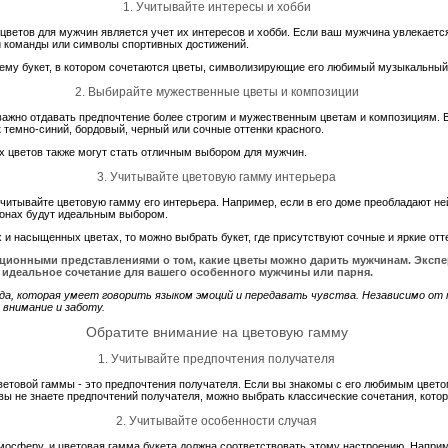
1. Учитывайте интересы и хобби
ветов для мужчин является учет их интересов и хобби. Если ваш мужчина увлекается
й команды или символы спортивных достижений.
 ему букет, в котором сочетаются цветы, символизирующие его любимый музыкальный
2. Выбирайте мужественные цветы и композиции
важно отдавать предпочтение более строгим и мужественным цветам и композициям. 
к темно-синий, бордовый, черный или сочные оттенки красного.
их цветов также могут стать отличным выбором для мужчин.
3. Учитывайте цветовую гамму интерьера
читывайте цветовую гамму его интерьера. Например, если в его доме преобладают не
тонах будут идеальным выбором.
х и насыщенных цветах, то можно выбрать букет, где присутствуют сочные и яркие отт
иционными представлениями о том, какие цветы можно дарить мужчинам. Эксп
 идеальное сочетание для вашего особенного мужчины или парня.
рода, которая умеет говорить языком эмоций и передавать чувства. Независимо от
внимание и заботу.
Обратите внимание на цветовую гамму
1. Учитывайте предпочтения получателя
цветовой гаммы - это предпочтения получателя. Если вы знакомы с его любимым цвет
 вы не знаете предпочтений получателя, можно выбрать классические сочетания, кото
2. Учитывайте особенности случая
осферу, и цветовая гамма букета должна соответствовать этому настроению. Наприм