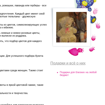
ы, ромашки, лаванда или герберы - все
едпочтения. Каждый цвет имеет свой
желтые тюльпаны - дружескую
еты из цветов, символизирующих успех
а к юбилею.
ь нежные и нежно-розовые цветы,
и выписке из роддома.
ь, что подбор цветов для каждого
ции. Для успешного подбора букета
Подарки и всё о них
ветами среди женщин. Также стоит
Подарки для близких на любой
бюджет
веты в яркой цветовой гамме, такие
альности и творчества.
и подойдут для композиции мужского