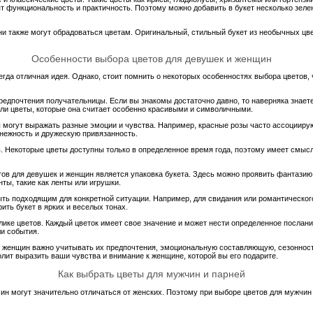
ят функциональность и практичность. Поэтому можно добавить в букет несколько зел
ни также могут обрадоваться цветам. Оригинальный, стильный букет из необычных цв
Особенности выбора цветов для девушек и женщин
гда отличная идея. Однако, стоит помнить о некоторых особенностях выбора цветов,
редпочтения получательницы. Если вы знакомы достаточно давно, то наверняка знаете
или цветы, которые она считает особенно красивыми и символичными.
ы могут выражать разные эмоции и чувства. Например, красные розы часто ассоцииру
 нежность и дружескую привязанность.
в. Некоторые цветы доступны только в определенное время года, поэтому имеет смысл
в для девушек и женщин является упаковка букета. Здесь можно проявить фантазию
ты, такие как ленты или игрушки.
быть подходящим для конкретной ситуации. Например, для свидания или романтическо
ить букет в ярких и веселых тонах.
олике цветов. Каждый цветок имеет свое значение и может нести определенное послани
ли события.
 и женщин важно учитывать их предпочтения, эмоциональную составляющую, сезонность
лит выразить ваши чувства и внимание к женщине, которой вы его подарите.
Как выбрать цветы для мужчин и парней
ин могут значительно отличаться от женских. Поэтому при выборе цветов для мужчин