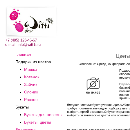
+7 (495) 123-45-67
e-mail:
info@witt1i.ru
Главная
Цветы 
Подарки из цветов
Обновлено: Среда, 07 февраля 202
Мишка
Подаро
способ
Котенок
нескол
Зайчик
Первое
близки
больше
Слоник
или ее
яркие 
Разное
Второе, что следует учесть при выборе
Букеты
требует соответствующую подборку цвето
выбрать яркий и красивый букет из разн
Букеты для невесты
выбрать экзотические цветы или оригинал
Букеты, цветы
Видеокурс
Выбор цветов для различных мероприятий 