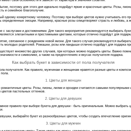
бытие, поэтому для этого дня идеально подойдут яркие и красочные цветы. Розы, пион
сть и семейное благополучие.
ный одному конкретному человеку. Поэтому при выборе цветов нужно учитывать его пр
 определенные эмоции. Например, красные розы олицетворяют страсть и любовь, а 
ое с заслугами и достижениями. Для такого мероприятия рекомендуется выбирать бук
 являются элегантными и престижными цветами, которые отлично подойдут для подарк
иятие, связанное с рождением новой жизни. Для такого случая рекомендуется выбират
ть молодых родителей. Ромашки, розы или ландыши отлично подойдут для подарка пр
ствует множество других случаев, при которых можно подарить цветы. Важно помнит
значимости и символике, а также на предпочтениях и вкусах получателя подарка.
Как выбрать букет в зависимости от пола получателя
пола получателя. Как правило, мужчинам и женщинам нравятся разные цветы и компози
 пола.
1. Цветы для женщин
романтичные цветы. Розы, пионы, лилии и орхидеи считаются самыми популярными ц
 цветов пастельных оттенков.
2. Цветы для девушек
авное правило при выборе букета для девушки - быть оригинальным. Можно выбрать ц
и.
евушки, выбирайте букет из разнообразных цветов, чтобы создать впечатление оригин
3. Цветы для мужчин
 классические цветы. Такие цветы как ирисы, гладиолусы, хризантемы или гортензи