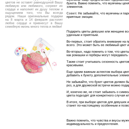
цветов не оставят равнодушной Вашу
букета. Важно помнить, что мужчины цен
любимую или любимого, согреют их
элементов.
сердце и наполнят их душу теплом и
ощущением того, что Вы всегда
Совет:
Не забывайте, что мужчины и пар
рядом. Наши оригинальные подарки
приятные эмоции.
на 8 марта и 14 февраля растопят
любое сердце и привнесут в Вашу
семейную жизнь много тепла и любви!
Подарить цветы девушке или женщине все
удачным и приятным.
Во-первых, стоит обратить внимание на п
всего. Это может быть ее любимый цвет 
Во-вторых, надо помнить о том, что цвет
как ромашки и герберы могут передавать
Также стоит учитывать сезонность цвето
красивыми.
Еще одним важным аспектом выбора цвето
добавить к букету дополнительные элемен
Не забывайте, что букет цветов должен 
роз, а для дружеской встречи можно подар
И, конечно же, не стоит забывать о симв
цвета подходят для конкретного случая и
В итоге, при выборе цветов для девушек
станет по-настоящему особенным и позво
Важно помнить, что чувства и вкусы мужч
индивидуальность и предпочтения.