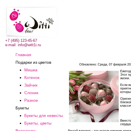
+7 (495) 123-45-67
e-mail:
info@witt1i.ru
Главная
Подарки из цветов
Обновлено: Среда, 07 февраля 202
Мишка
Ежегод
Этот п
Котенок
жизни.
Зайчик
Если в
приятн
которы
Слоник
Оригин
Разное
близко
класси
Букеты
Букеты для невесты
Вместо
Букеты, цветы
сердца
Видеокурс
Другой вариант - это использование ори