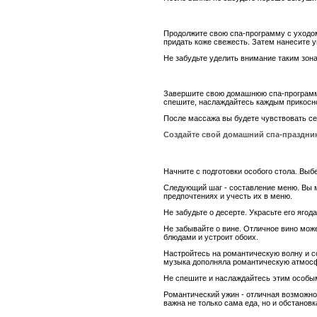
Продолжите свою спа-программу с уходом 
придать коже свежесть. Затем нанесите 
Не забудьте уделить внимание таким зона
Завершите свою домашнюю спа-программу
спешите, наслаждайтесь каждым прикосн
После массажа вы будете чувствовать се
Создайте свой домашний спа-праздник
Начните с подготовки особого стола. Выб
Следующий шаг - составление меню. Вы м
предпочтениях и учесть их в меню.
Не забудьте о десерте. Украсьте его яг
Не забывайте о вине. Отличное вино мож
блюдами и устроит обоих.
Настройтесь на романтическую волну и с
музыка дополняла романтическую атмос
Не спешите и наслаждайтесь этим особым
Романтический ужин - отличная возможно
важна не только сама еда, но и обстано