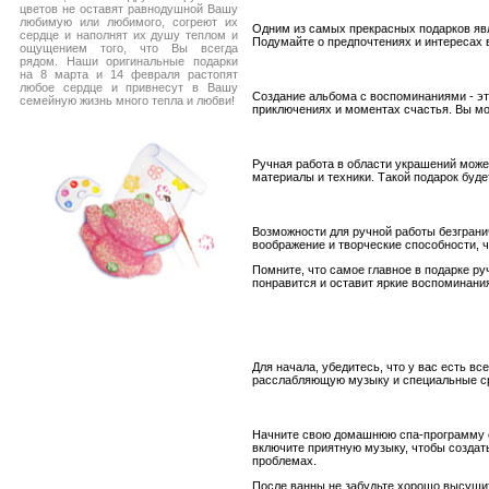
цветов не оставят равнодушной Вашу
любимую или любимого, согреют их
Одним из самых прекрасных подарков явл
сердце и наполнят их душу теплом и
Подумайте о предпочтениях и интересах в
ощущением того, что Вы всегда
рядом. Наши оригинальные подарки
на 8 марта и 14 февраля растопят
любое сердце и привнесут в Вашу
Создание альбома с воспоминаниями - эт
семейную жизнь много тепла и любви!
приключениях и моментах счастья. Вы м
Ручная работа в области украшений может
материалы и техники. Такой подарок буд
Возможности для ручной работы безграни
воображение и творческие способности, 
Помните, что самое главное в подарке ру
понравится и оставит яркие воспоминани
Для начала, убедитесь, что у вас есть в
расслабляющую музыку и специальные ср
Начните свою домашнюю спа-программу с 
включите приятную музыку, чтобы создат
проблемах.
После ванны не забудьте хорошо высушить