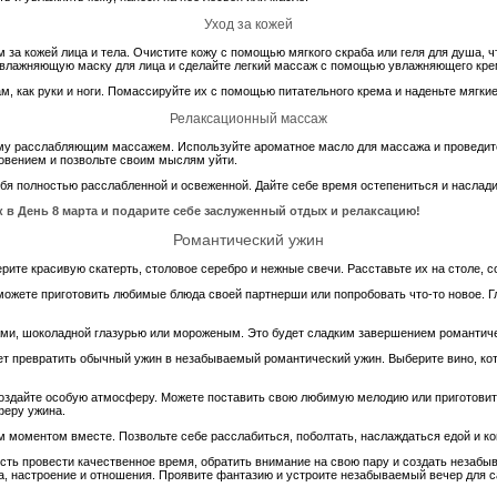
Уход за кожей
за кожей лица и тела. Очистите кожу с помощью мягкого скраба или геля для душа, 
увлажняющую маску для лица и сделайте легкий массаж с помощью увлажняющего крем
м, как руки и ноги. Помассируйте их с помощью питательного крема и наденьте мягкие
Релаксационный массаж
 расслабляющим массажем. Используйте ароматное масло для массажа и проведите ег
овением и позвольте своим мыслям уйти.
бя полностью расслабленной и освеженной. Дайте себе время остепениться и наслади
 в День 8 марта и подарите себе заслуженный отдых и релаксацию!
Романтический ужин
ерите красивую скатерть, столовое серебро и нежные свечи. Расставьте их на столе, 
ожете приготовить любимые блюда своей партнерши или попробовать что-то новое. Гл
одами, шоколадной глазурью или мороженым. Это будет сладким завершением романтиче
ет превратить обычный ужин в незабываемый романтический ужин. Выберите вино, ко
оздайте особую атмосферу. Можете поставить свою любимую мелодию или приготовит
феру ужина.
 моментом вместе. Позвольте себе расслабиться, поболтать, наслаждаться едой и ко
сть провести качественное время, обратить внимание на свою пару и создать незабы
вка, настроение и отношения. Проявите фантазию и устроите незабываемый вечер для