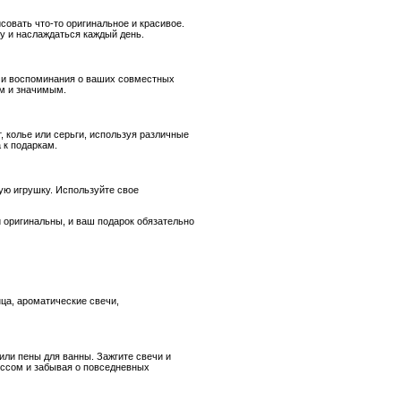
овать что-то оригинальное и красивое.
ну и наслаждаться каждый день.
и и воспоминания о ваших совместных
м и значимым.
, колье или серьги, используя различные
 к подаркам.
ую игрушку. Используйте свое
и оригинальны, и ваш подарок обязательно
нца, ароматические свечи,
ли пены для ванны. Зажгите свечи и
ессом и забывая о повседневных