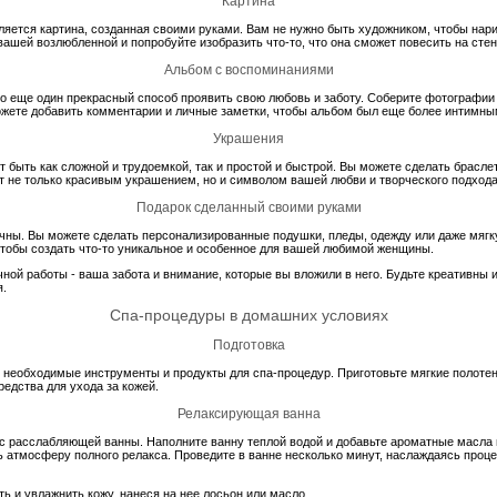
Картина
яется картина, созданная своими руками. Вам не нужно быть художником, чтобы нарис
ашей возлюбленной и попробуйте изобразить что-то, что она сможет повесить на сте
Альбом с воспоминаниями
о еще один прекрасный способ проявить свою любовь и заботу. Соберите фотографи
ожете добавить комментарии и личные заметки, чтобы альбом был еще более интимны
Украшения
 быть как сложной и трудоемкой, так и простой и быстрой. Вы можете сделать браслет
ет не только красивым украшением, но и символом вашей любви и творческого подхода
Подарок сделанный своими руками
чны. Вы можете сделать персонализированные подушки, пледы, одежду или даже мягк
чтобы создать что-то уникальное и особенное для вашей любимой женщины.
чной работы - ваша забота и внимание, которые вы вложили в него. Будьте креативны 
я.
Спа-процедуры в домашних условиях
Подготовка
се необходимые инструменты и продукты для спа-процедур. Приготовьте мягкие полоте
едства для ухода за кожей.
Релаксирующая ванна
расслабляющей ванны. Наполните ванну теплой водой и добавьте ароматные масла и
ь атмосферу полного релакса. Проведите в ванне несколько минут, наслаждаясь проц
 и увлажнить кожу, нанеся на нее лосьон или масло.