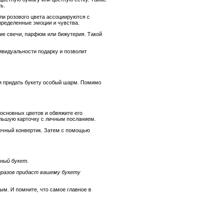
ь.
ли розового цвета ассоциируются с
пределенные эмоции и чувства.
кие свечи, парфюм или бижутерия. Такой
ивидуальности подарку и позволит
т и придать букету особый шарм. Помимо
 основных цветов и обвяжите его
большую карточку с личным посланием.
точный конвертик. Затем с помощью
ный букет.
тразов придаст вашему букету
м. И помните, что самое главное в