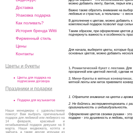
можно добавить ленту, бантик, перья ил
Доставка
Важно также обратить внимание на выбор
любовью и страстью, а тюльпаны - с вес
Упаковка подарка
В дополнение к цветам, можно добавить 
Как поливать?
комплексный подарок позволит еще сильн
История бренда Witti
Таким образом, при оформлении цветов дл
подчеркнуть важность и особенность праз
Фирменный стиль
Цены
Для начала, выберите цветы, которые буд
Контакты
основных цветов, можно добавить несколь
Цветы и букеты
1. Романтический букет с лентами.
Для 
прозрачной или цветной лентой, сделав н
Цветы для подарка на
2. Мини-букеты в мятных конвертиках.
подписании договора
мятной ленты или ниток привяжите конвер
Праздники и подарки
1. Обратите внимание на цвета и аром
Подарки для музыкантов
2. Не бойтесь экспериментировать с р
оригинальность и индивидуальность.
Наши менеджеры с удовольствием
помогут Вам выбрать оригинальный
Оформление цветов своими руками - это 
подарок для любимой или любимого на
подарке - это душевность и любовь, кото
14 февраля, красивый и
незабываемый подарок девушке на 8
марта. Наши медвежата, котята и
зайчата, а также другие игрушки из