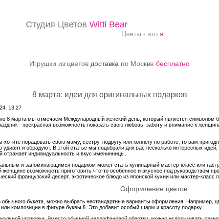
Студия Цветов
Witti Bear
Цветы - это
я
Игрушки из цветов
доставка
по Москве
бесплатно
8 марта: идеи для оригинальных подарков
4, 13:27
но 8 марта мы отмечаем Международный женский день, который является символом бо
раздник - прекрасная возможность показать свою любовь, заботу и внимание к женщи
ы хотите порадовать свою маму, сестру, подругу или коллегу по работе, то вам пригод
о удивят и обрадуют. В этой статье мы подобрали для вас несколько интересных идей,
й отражает индивидуальность и вкус именинницы.
альным и запоминающимся подарком может стать кулинарный мастер-класс или гастр
й женщине возможность приготовить что-то особенное и вкусное под руководством пр
ческий французский десерт, экзотическое блюдо из японской кухни или мастер-класс 
Оформление цветов
 обычного букета, можно выбрать нестандартные варианты оформления. Например, цв
 или композиции в фигуре буквы 8. Это добавит особый шарм и красоту подарку.
гинальной упаковки. Вместо обычной целлофановой обертки, можно использовать разно