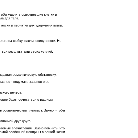
чтобы удалить омертвевшие клетки и
а для тела.
 носки и перчатки для удержания влаги.
о на шейку, плечи, спину и ноги. Не
ться результатами своих усилий.
создавая романтическую обстановку.
авное - подумать заранее о ее
ского вечера.
торое будет сочетаться с вашими
ь романтический плейлист. Важно, чтобы
мпанией друг друга.
ваемые впечатления. Важно помнить, что
 самой особенной женщины в вашей жизни.