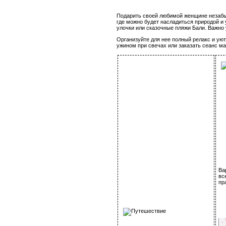
Подарить своей любимой женщине незабы
где можно будет насладиться природой и
улочки или сказочные пляжи Бали. Важно
Организуйте для нее полный релакс и ую
ужином при свечах или заказать сеанс ма
Ва
вс
пр