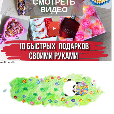
СМОТРЕТЬ
ВИДЕО
omultithumb}