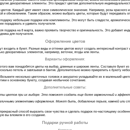
и другие декоративные элементы. Это придаст цветам дополнительную индивидуальност
 цветов. Каждый цвет имеет свое символическое значение. Например, розы красного и
ной и обновлением. Таким образом, можно выбрать цветы, которые будут передавать о
к подарку небольшие подарки или комплименты. Это могут быть сладости, ароматичес
ее порадовать и удивить получателя.
я подарка на 8 марта, важно проявить творчество и оригинальность. Это добавит инд
дника для получателя.
Оформление цветов
ут входить в букет. Разные виды и оттенки цветов могут создать интересный контрас
ко декоративных элементов, например, веточки, ягоды или ленты.
Варианты оформления:
этого вам понадобятся цветы на выбор, длинные и широкие ленты. Составьте букет из
есколько петель и завязывая в бантик. Дополнительно можно прикрепить к букету не
Возьмите несколько цветочных головок и аккуратно укладывайте их в маленький цве
тики к основному букету, создавая необычное сочетание.
Дополнительные советы:
аты цветов при их выборе. Это поможет создать еще более гармоничный и эффект
азличными элементами оформления. Может быть, добавление перьев, камней или с
прекрасный способ выразить свои чувства и сделать подарок по-настоящему особенны
рую вы вложили в его создание.
Подарки ручной работы