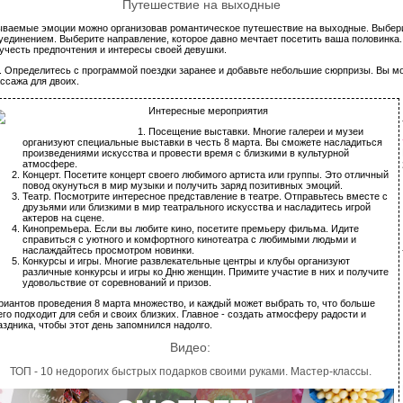
Путешествие на выходные
ваемые эмоции можно организовав романтическое путешествие на выходные. Выбери
 уединением. Выберите направление, которое давно мечтает посетить ваша половинка
 учесть предпочтения и интересы своей девушки.
т. Определитесь с программой поездки заранее и добавьте небольшие сюрпризы. Вы 
ссажа для двоих.
Интересные мероприятия
Посещение выставки. Многие галереи и музеи
организуют специальные выставки в честь 8 марта. Вы сможете насладиться
произведениями искусства и провести время с близкими в культурной
атмосфере.
Концерт. Посетите концерт своего любимого артиста или группы. Это отличный
повод окунуться в мир музыки и получить заряд позитивных эмоций.
Театр. Посмотрите интересное представление в театре. Отправьтесь вместе с
друзьями или близкими в мир театрального искусства и насладитесь игрой
актеров на сцене.
Кинопремьера. Если вы любите кино, посетите премьеру фильма. Идите
справиться с уютного и комфортного кинотеатра с любимыми людьми и
наслаждайтесь просмотром новинки.
Конкурсы и игры. Многие развлекательные центры и клубы организуют
различные конкурсы и игры ко Дню женщин. Примите участие в них и получите
удовольствие от соревнований и призов.
риантов проведения 8 марта множество, и каждый может выбрать то, что больше
его подходит для себя и своих близких. Главное - создать атмосферу радости и
аздника, чтобы этот день запомнился надолго.
Видео:
ТОП - 10 недорогих быстрых подарков своими руками. Мастер-классы.