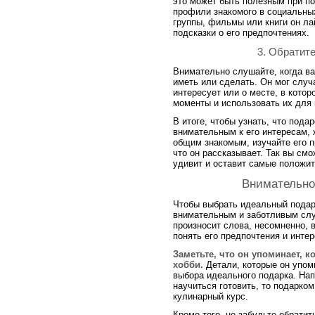
это может быть полезным при по
профили знакомого в социальных
группы, фильмы или книги он ла
подсказки о его предпочтениях.
3. Обратит
Внимательно слушайте, когда ва
иметь или сделать. Он мог случа
интересует или о месте, в котор
моменты и использовать их для 
В итоге, чтобы узнать, что пода
внимательным к его интересам, 
общим знакомым, изучайте его п
что он рассказывает. Так вы см
удивит и оставит самые положи
Внимательно
Чтобы выбрать идеальный подар
внимательным и заботливым слу
произносит слова, несомненно, 
понять его предпочтения и интер
Заметьте, что он упоминает, к
хобби.
Детали, которые он упом
выбора идеального подарка. Нап
научиться готовить, то подарком
кулинарный курс.
Кроме того, не забудьте обратит