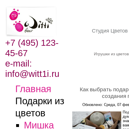
Студия Цвето
+7 (495) 123-
45-67
Игрушки из цвето
e-mail:
info@witt1i.ru
Главная
Как выбрать подар
создания 
Подарки из
Обновлено: Среда, 07 фев
цветов
Под
дум
зна
Мишка
вам