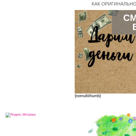
КАК ОРИГИНАЛЬНО
СМ
{nomultithumb}