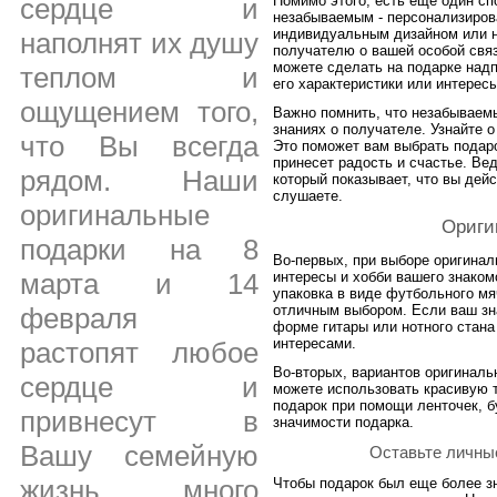
Помимо этого, есть еще один с
сердце и
незабываемым - персонализирова
индивидуальным дизайном или н
наполнят их душу
получателю о вашей особой свя
можете сделать на подарке надп
теплом и
его характеристики или интересы
ощущением того,
Важно помнить, что незабываем
знаниях о получателе. Узнайте о
что Вы всегда
Это поможет вам выбрать подар
принесет радость и счастье. Ве
рядом. Наши
который показывает, что вы дей
слушаете.
оригинальные
Ориги
подарки на 8
Во-первых, при выборе оригинал
марта и 14
интересы и хобби вашего знакомо
упаковка в виде футбольного мя
отличным выбором. Если ваш зна
февраля
форме гитары или нотного стана
интересами.
растопят любое
Во-вторых, вариантов оригиналь
сердце и
можете использовать красивую т
подарок при помощи ленточек, бу
привнесут в
значимости подарка.
Вашу семейную
Оставьте личны
жизнь много
Чтобы подарок был еще более з