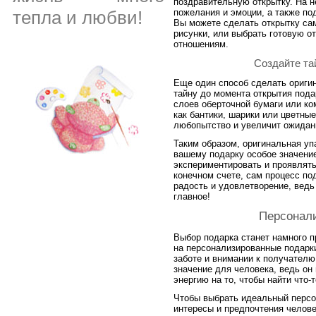
поздравительную открытку. На н
пожелания и эмоции, а также по
тепла и любви!
Вы можете сделать открытку са
рисунки, или выбрать готовую о
отношениям.
Создайте та
Еще один способ сделать оригин
тайну до момента открытия пода
слоев оберточной бумаги или ко
как бантики, шарики или цветны
любопытство и увеличит ожидан
Таким образом, оригинальная уп
вашему подарку особое значени
экспериментировать и проявлять
конечном счете, сам процесс по
радость и удовлетворение, ведь
главное!
Персонал
Выбор подарка станет намного п
на персонализированные подарки
заботе и внимании к получател
значение для человека, ведь он 
энергию на то, чтобы найти что-
Чтобы выбрать идеальный персо
интересы и предпочтения челове