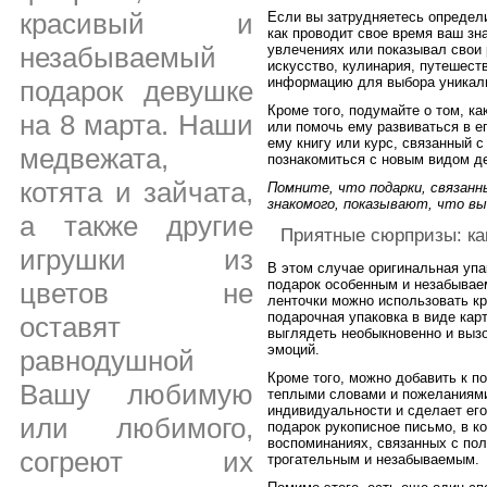
красивый и
Если вы затрудняетесь определи
как проводит свое время ваш зн
незабываемый
увлечениях или показывал свои 
искусство, кулинария, путешест
информацию для выбора уникаль
подарок девушке
Кроме того, подумайте о том, к
на 8 марта. Наши
или помочь ему развиваться в е
ему книгу или курс, связанный 
медвежата,
познакомиться с новым видом де
котята и зайчата,
Помните, что подарки, связанн
знакомого, показывают, что в
а также другие
Приятные сюрпризы: ка
игрушки из
В этом случае оригинальная уп
подарок особенным и незабывае
цветов не
ленточки можно использовать к
подарочная упаковка в виде кар
оставят
выглядеть необыкновенно и выз
эмоций.
равнодушной
Кроме того, можно добавить к п
Вашу любимую
теплыми словами и пожеланиями
индивидуальности и сделает ег
или любимого,
подарок рукописное письмо, в к
воспоминаниях, связанных с пол
согреют их
трогательным и незабываемым.