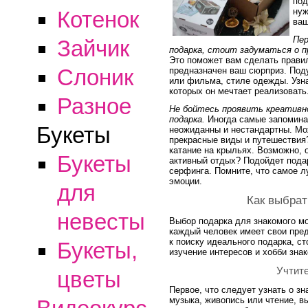
под
нуж
Котенок
ваш
Пер
Зайчик
подарка, стоит задуматься о п
Это поможет вам сделать правил
Слоник
предназначен ваш сюрприз. Под
или фильма, стиле одежды. Узнай
которых он мечтает реализовать
Разное
Не бойтесь проявить креативн
подарка.
Иногда самые запоминаю
Букеты
неожиданны и нестандартны. Мож
прекрасные виды и путешествия
катание на крыльях. Возможно, 
Букеты
активный отдых? Подойдет пода
серфинга. Помните, что самое л
эмоции.
для
Как выбрат
невесты
Выбор подарка для знакомого мо
каждый человек имеет свои пре
к поиску идеального подарка, с
Букеты,
изучение интересов и хобби знак
Учтите
цветы
Первое, что следует узнать о зна
музыка, живопись или чтение, в