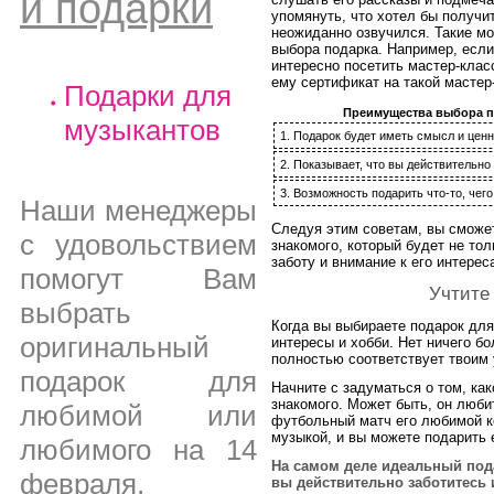
и подарки
упомянуть, что хотел бы получит
неожиданно озвучился. Такие м
выбора подарка. Например, если
интересно посетить мастер-клас
ему сертификат на такой мастер
Подарки для
Преимущества выбора по
музыкантов
1. Подарок будет иметь смысл и ценн
2. Показывает, что вы действительно
3. Возможность подарить что-то, чего
Наши менеджеры
Следуя этим советам, вы сможе
с удовольствием
знакомого, который будет не то
заботу и внимание к его интерес
помогут Вам
Учтите
выбрать
Когда вы выбираете подарок для
оригинальный
интересы и хобби. Нет ничего бо
полностью соответствует твоим
подарок для
Начните с задуматься о том, к
знакомого. Может быть, он люби
любимой или
футбольный матч его любимой к
музыкой, и вы можете подарить 
любимого на 14
На самом деле идеальный пода
февраля,
вы действительно заботитесь и