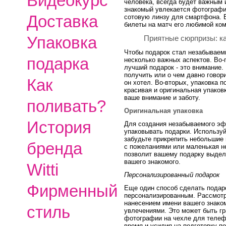
Видеокурс
человека, всегда будет важным 
знакомый увлекается фотографи
Доставка
сотовую линзу для смартфона. Е
билеты на матч его любимой ко
Упаковка
Приятные сюрпризы: к
Чтобы подарок стал незабываем
подарка
несколько важных аспектов. Во-
лучший подарок - это внимание.
получить или о чем давно говори
Как
он хотел. Во-вторых, упаковка п
красивая и оригинальная упаков
ваше внимание и заботу.
поливать?
Оригинальная упаковка
История
Для создания незабываемого эф
упаковывать подарки. Используй
забудьте прикрепить небольшие 
бренда
с пожеланиями или маленькая н
позволит вашему подарку выдели
вашего знакомого.
Witti
Персонализированный подарок
Фирменный
Еще один способ сделать подаро
персонализированным. Рассмотр
нанесением имени вашего знаком
стиль
увлечениями. Это может быть гр
фотографии на чехле для телефо
время и усилия на подготовку п