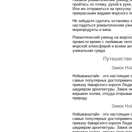
пройтись по пляжу, рукой в руке
Или же отправиться на прогулк
прекрасными видами морского п
Не забудьте сделать остановку 
насладиться романтическим ужи
морепродукты и вина.
Романтический уикенд на морско
провести время с любимым чело
морской атмосферой и всеми акт
уникальная среда.
Путешестви
Замок Но
Нойшванштайн - это настоящее с
самых популярных достопримеча
приказу баварского короля Людви
шедевром архитектуры. Замок о
вершине холма, откуда открыв
природу.
Замок Но
Нойшванштайн - это настоящее с
самых популярных достопримеча
приказу баварского короля Людви
шедевром архитектуры. Замок о
вершине холма, откуда открыв