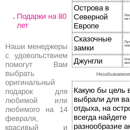
Острова в
Подарки на 80
Северной
Пог
на 
лет
Европе
Сказочные
Пут
Наши менеджеры
замки
ска
с удовольствием
Джунгли
Отп
помогут Вам
инт
выбрать
Незабываемое
оригинальный
Какую бы цель 
подарок для
выбрали для ва
любимой или
отдыха, на остр
любимого на 14
всегда найдете
февраля,
разнообразие а
красивый и