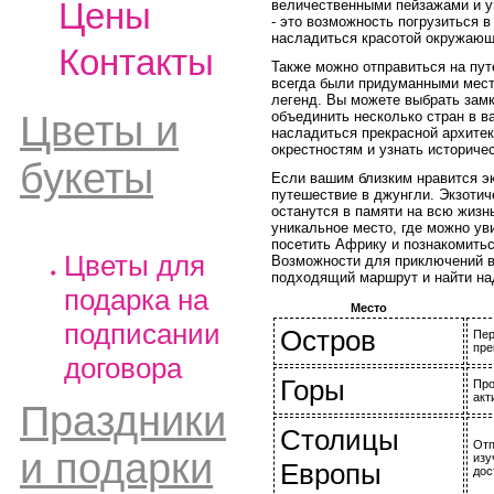
Цены
величественными пейзажами и у
- это возможность погрузиться 
насладиться красотой окружающ
Контакты
Также можно отправиться на пу
всегда были придуманными места
легенд. Вы можете выбрать замк
объединить несколько стран в в
Цветы и
насладиться прекрасной архитек
окрестностям и узнать историче
букеты
Если вашим близким нравится эк
путешествие в джунгли. Экзотич
останутся в памяти на всю жизн
уникальное место, где можно ув
посетить Африку и познакомить
Цветы для
Возможности для приключений в
подходящий маршрут и найти на
подарка на
Место
подписании
Остров
Пер
пре
договора
Горы
Про
акт
Праздники
Столицы
Отп
и подарки
изу
Европы
дос