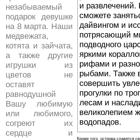
и развлечений.
незабываемый
сможете занять
подарок девушке
дайвингом и ис
на 8 марта. Наши
потрясающий м
медвежата,
подводного царс
котята и зайчата,
яркими коралл
а также другие
рифами и разн
игрушки из
рыбами. Также 
цветов не
совершить увл
оставят
прогулки по тр
равнодушной
лесам и наслад
Вашу любимую
великолепием 
или любимого,
водопадов.
согреют их
сердце и
Кроме того, острова славятся с