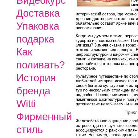
Видеокурс
пре
мож
пля
Доставка
исторический остров, где можно
древние достопримечательности.
Упаковка
обязательно оставит яркие впеч
воспоминания.
подарка
Когда мы думаем о зиме, первое
курорты и снежные пейзажи. Поч
близким? Зимняя сказка в горах
Как
отдыха и зимних видов спорта. 
инфраструктурой и широким спек
санки и катание на коньках, сне
поливать?
расслабиться в теплом спа-цент
ресторане.
История
Культурное путешествие по сто
любителей истории, искусства и
своей богатой культурной и ист
бренда
тур по нескольким столицам или
подробно. Посещение музеев, х
памятников архитектуры и прогу
Witti
путешествие незабываемым и н
Прикл
Фирменный
Железобетонное ощущение свобо
острове, где нет шумного городс
стиль
ассоциируются с райскими пляж
такие. Например, прохладные ос