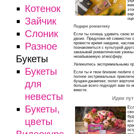
укр
вме
Котенок
это
вар
Зайчик
оце
Подари романтику
Слоник
Если ты хочешь удивить свою в
двоих. Предложи ей совместно о
провести время наедине, насла
Разное
познакомиться с культурой друг
заказывай романтические ужины 
Букеты
незабываемую атмосферу.
Увлекитесь экстремальными п
Букеты
Если ты и твои близкие любите 
полное экстремальных приключен
для
бунджи-джампинг, полет вертолет
больше всего подходит вам по 
вместе.
невесты
Идеи пут
Букеты,
Есл
сво
буд
цветы
асс
кра
ост