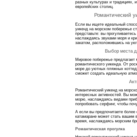
разных культурах и традициях, 
европейских столиц.
Романтический у
Если вы ищете идеальный спосо
уикенд на морском побережье ст
представьте: вы прогуливаетесь
наслаждаясь звуками моря и кри
закатом, расположившись на уют
Выбор места д
Мировое побережье предлагает 
романтического уикенда. От рос
море до уютных пляжных коттед
сможет создать идеальную атмо
Акт
Романтический уикенд на морско
интересных активностей. Вы мож
морю, наслаждаясь видами при
попробовать серфинг, чтобы поч
А если вы предпочитаете более 
катамаране может стать вашим 
время, наслаждаясь морским бр
Романтическая прогулка
Никакой романтический уикенд н