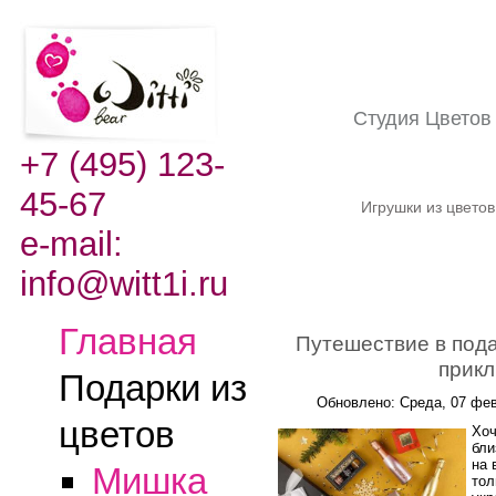
Студия Цвето
+7 (495) 123-
45-67
Игрушки из цвето
e-mail:
info@witt1i.ru
Главная
Путешествие в под
прик
Подарки из
Обновлено: Среда, 07 фев
цветов
Хоч
бли
на 
Мишка
тол