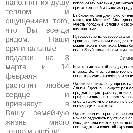
наполнят их душу
попробовать местные деликатес
приготовленной из свежих проду
теплом и
Выбирая остров для приключения
ощущением того,
места, как Маврикий, Мальдивы,
учесть погодные условия и сез
что Вы всегда
комфортным.
Путешествие на острове станет
рядом. Наши
яркие воспоминания и создаст 
романтикой и экзотикой. Ваши б
оригинальные
волшебный подарок и никогда не
подарки на 8
Зимня
марта и 14
Кристально чистый воздух, снеж
в горах. Величественные горны
февраля
неповторимую атмосферу и запе
растопят любое
Одним из самых популярных нап
Альпы. Здесь вы найдете разно
сердце и
предлагающие трассы для всех у
профессиональных спортсменов.
привнесут в
снег, а также многочисленные в
сноуборде или лыжах.
Вашу семейную
Однако зимние горы - это не то
можете отдохнуть в уютном шал
жизнь много
блюдами альпийской кухни, посе
наслаждаться красотой окружа
тепла и любви!