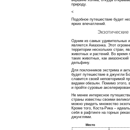
природу.
<
Подобное путешествие будет не
ярких впечатлений.
Экзотические
Одним из самых удивительных и
является Амазонка. Этот огромн
территории нескольких стран, я
животных и растений. Во время
таких животных, как амазонский
дельфину.
Для поклонников экстрима и ак
будет путешествие в джунгли Бо
славится своей неповторимой п
видами обезьян. Помимо этого, 
и пройти суровые акселерирован
Не менее интересное путешестви
страны известны своими велико
можно увидеть множество экзот
Кроме того, Коста-Рика – идеаль
себя в рафтинге на горных реках
джунглями.
Место