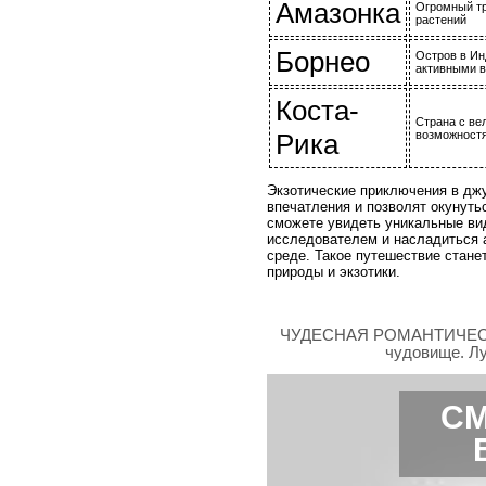
Амазонка
Огромный тр
растений
Борнео
Остров в Ин
активными в
Коста-
Страна с ве
Рика
возможностя
Экзотические приключения в дж
впечатления и позволят окунуть
сможете увидеть уникальные вид
исследователем и насладиться 
среде. Такое путешествие стан
природы и экзотики.
ЧУДЕСНАЯ РОМАНТИЧЕСК
чудовище. Лу
СМ