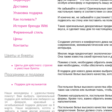
особую атмосферу и подчеркнуть вашу и
Доставка
Не забывайте о свету! Оригинальные све
настольную лампу в соответствии со сво
Упаковка подарка
И конечно же, не забывайте о растениях
Как поливать?
подвесить на стену или поставить на пол
История бренда Witti
Такие оригинальные декоративные предме
вкуса, и сделают ваш дом по-настоящем
Фирменный стиль
Цены
Создание уютного и комфортного дома на
Контакты
современном, минималистическом или эк
интерьера.
Многие люди предпочитают экологически 
Цветы и букеты
Она также известна своей прочностью и 
Помимо стиля, необходимо обратить вни
Цветы для крёстного: строгие
вам необходимы, чтобы обеспечить комф
и уместные букеты
В подарок для нового дома можно выбрат
Праздники и подарки
постельное белье высокого качества, ко
Подарки для музыкантов
Постельное белье высокого качества обес
таких как хлопок или льняная ткань, что
Наши менеджеры с удовольствием
Помимо натуральности, постельное белье
помогут Вам выбрать оригинальный
формы. Кроме того, важно обратить внима
подарок для любимой или любимого на
наполнителем.
14 февраля, красивый и
незабываемый подарок девушке на 8
Постельное белье высокого качества так
марта. Наши медвежата, котята и
предпочтения. Белье должно стать элемен
зайчата, а также другие игрушки из