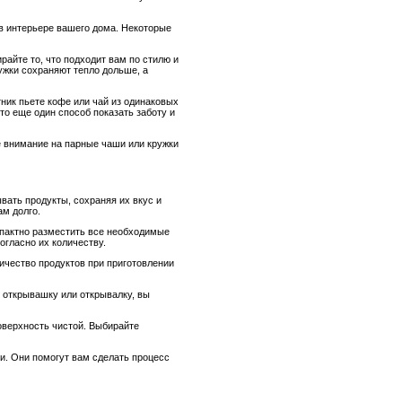
 в интерьере вашего дома. Некоторые
райте то, что подходит вам по стилю и
жки сохраняют тепло дольше, а
ник пьете кофе или чай из одинаковых
то еще один способ показать заботу и
е внимание на парные чаши или кружки
вать продукты, сохраняя их вкус и
ам долго.
мпактно разместить все необходимые
огласно их количеству.
ичество продуктов при приготовлении
 открывашку или открывалку, вы
оверхность чистой. Выбирайте
и. Они помогут вам сделать процесс