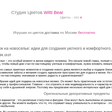
Студия Цветов
Witti Bear
Цветы - это
я
Игрушки из цветов
доставка
по Москве
бесплатно
к на новоселье: идеи для создания уютного и комфортного
4, 13:27
лье – это особый момент в жизни каждого человека. Это начало новой главы, полная 
, чтобы новый дом стал по-настоящему уютным и комфортным, нужно вложить немало
из самых приятных моментов в создании нового дома является выбор и подарок близк
 символом заботы и желания создать идеальное пространство для отдыха и жизни. Но к
л по-настоящему значимым и принес радость и удовлетворение?
бразие идей для подарка на новоселье велико. Он может быть практичным или эстет
нным у профессионалов. Главное – это отразить в нем индивидуальность и характер в
ку себя и душевной энергии. Поэтому мы предлагаем несколько интересных идей для 
Оригинальные декоративные предметы
з вариантов - это различные статуэтки и фигурки. Они могут быть выполнены из разны
 и других. Вы можете выбрать что-то, что отражает вашу уникальность и интересы - эт
 необычное.
я. Вы можете повесить на стену картины, плакаты, фотографии или даже панно, выпо