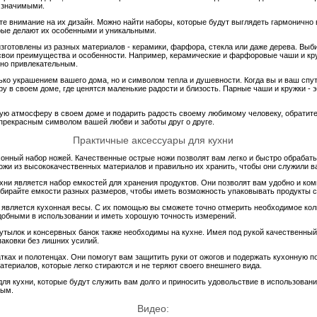
о значимыми.
те внимание на их дизайн. Можно найти наборы, которые будут выглядеть гармонично
рые делают их особенными и уникальными.
зготовлены из разных материалов - керамики, фарфора, стекла или даже дерева. Выби
свои преимущества и особенности. Например, керамические и фарфоровые чаши и кру
ьно привлекательным.
ько украшением вашего дома, но и символом тепла и душевности. Когда вы и ваш спут
 в своем доме, где ценятся маленькие радости и близость. Парные чаши и кружки - э
ную атмосферу в своем доме и подарить радость своему любимому человеку, обратит
 прекрасным символом вашей любви и заботы друг о друге.
Практичные аксессуары для кухни
онный набор ножей. Качественные острые ножи позволят вам легко и быстро обрабаты
ожи из высококачественных материалов и правильно их хранить, чтобы они служили в
ни является набор емкостей для хранения продуктов. Они позволят вам удобно и ко
ыбирайте емкости разных размеров, чтобы иметь возможность упаковывать продукты с
является кухонная весы. С их помощью вы сможете точно отмерить необходимое кол
добными в использовании и иметь хорошую точность измерений.
бутылок и консервных банок также необходимы на кухне. Имея под рукой качественный
паковки без лишних усилий.
тках и полотенцах. Они помогут вам защитить руки от ожогов и подержать кухонную п
атериалов, которые легко стираются и не теряют своего внешнего вида.
ля кухни, которые будут служить вам долго и приносить удовольствие в использовани
ным.
Видео: