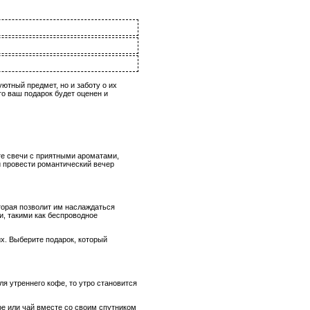
ютный предмет, но и заботу о их
то ваш подарок будет оценен и
те свечи с приятными ароматами,
ли провести романтический вечер
орая позволит им наслаждаться
, такими как беспроводное
х. Выберите подарок, который
я утреннего кофе, то утро становится
фе или чай вместе со своим спутником