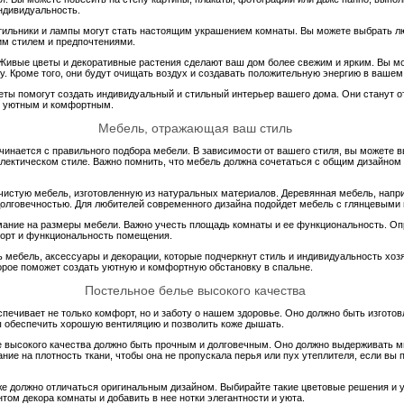
ндивидуальность.
тильники и лампы могут стать настоящим украшением комнаты. Вы можете выбрать люс
им стилем и предпочтениями.
! Живые цветы и декоративные растения сделают ваш дом более свежим и ярким. Вы мо
ку. Кроме того, они будут очищать воздух и создавать положительную энергию в вашем
ты помогут создать индивидуальный и стильный интерьер вашего дома. Они станут 
у уютным и комфортным.
Мебель, отражающая ваш стиль
чинается с правильного подбора мебели. В зависимости от вашего стиля, вы можете 
лектическом стиле. Важно помнить, что мебель должна сочетаться с общим дизайном
чистую мебель, изготовленную из натуральных материалов. Деревянная мебель, наприм
долговечностью. Для любителей современного дизайна подойдет мебель с глянцевыми
мание на размеры мебели. Важно учесть площадь комнаты и ее функциональность. Оп
орт и функциональность помещения.
ь мебель, аксессуары и декорации, которые подчеркнут стиль и индивидуальность хо
торое поможет создать уютную и комфортную обстановку в спальне.
Постельное белье высокого качества
печивает не только комфорт, но и заботу о нашем здоровье. Оно должно быть изгото
бы обеспечить хорошую вентиляцию и позволить коже дышать.
 высокого качества должно быть прочным и долговечным. Оно должно выдерживать мн
ние на плотность ткани, чтобы она не пропускала перья или пух утеплителя, если вы 
же должно отличаться оригинальным дизайном. Выбирайте такие цветовые решения и у
том декора комнаты и добавить в нее нотки элегантности и уюта.