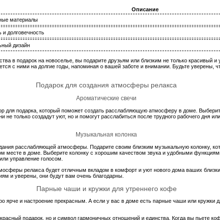
Описание
ные материалы
 и долговечность
ьный дизайн
тва в подарок на новоселье, вы подарите друзьям или близким не только красивый и у
ется с ними на долгие годы, напоминая о вашей заботе и внимании. Будьте уверены, ч
Подарок для создания атмосферы релакса
Ароматические свечи
ор для подарка, который поможет создать расслабляющую атмосферу в доме. Выбери
ни не только создадут уют, но и помогут расслабиться после трудного рабочего дня и
Музыкальная колонка
здания расслабляющей атмосферы. Подарите своим близким музыкальную колонку, кот
м месте в доме. Выберите колонку с хорошим качеством звука и удобными функциями
или управление голосом.
тмосферы релакса будет отличным вкладом в комфорт и уют нового дома ваших близки
ям и уверены, они будут вам очень благодарны.
Парные чаши и кружки для утреннего кофе
 ярче и настроение прекрасным. А если у вас в доме есть парные чаши или кружки дл
екрасный подарок, но и символ гармоничных отношений и единства. Когда вы пьете ко