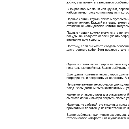
жизни, эти моменты становятся особенн
Выбирая парные чаши или кружки, обрати
наборы имеют рисунки или надписи, кото
Парные чаши и кружки также могут быть и
предпочтениям. Каждый материал имеет 
стеклянные чаши делают напиток визуал
Парные чаши и кружки могут стать не тол
посуды, вы создаете особенную атмосферу
внимание друг к другу.
Поэтому, если вы хотите создать особен
для утреннего кофе. Этот подарок станет
Одним из таких аксессуаров является кух
питательные свойства. Важно выбирать н
Еще одним полезным аксессуаром для кух
ингредиенты и сохранить их свежесть. В
Не менее важным аксессуаром для кухни 
блюд. Весы должны быть компактными, у
Кроме того, аксессуары для открывания 
сможете легко и быстро открыть любые у
Наконец, не забывайте о кухонных прихва
прихватки и полотенца из качественных м
Важно выбирать практичные аксессуары д
готовки более комфортным и увлекатель