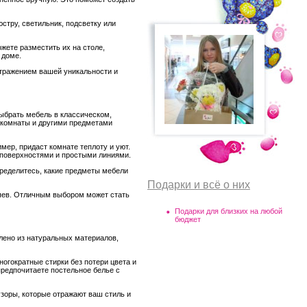
тру, светильник, подсветку или
жете разместить их на столе,
 доме.
отражением вашей уникальности и
выбрать мебель в классическом,
 комнаты и другими предметами
ер, придаст комнате теплоту и уют.
 поверхностями и простыми линиями.
ределитесь, какие предметы мебели
Подарки и всё о них
зяев. Отличным выбором может стать
Подарки для близких на любой
бюджет
влено из натуральных материалов,
огократные стирки без потери цвета и
предпочитаете постельное белье с
зоры, которые отражают ваш стиль и