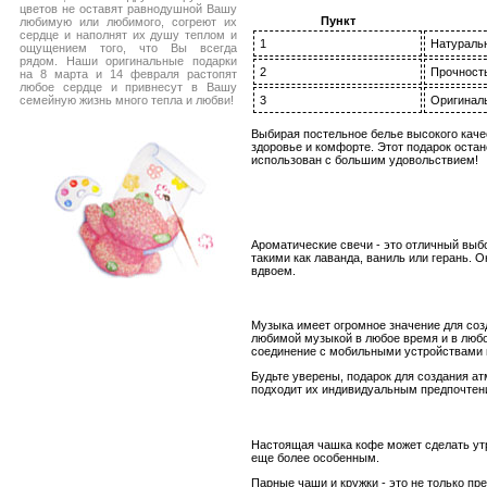
цветов не оставят равнодушной Вашу
Пункт
любимую или любимого, согреют их
сердце и наполнят их душу теплом и
1
Натураль
ощущением того, что Вы всегда
рядом. Наши оригинальные подарки
2
Прочность
на 8 марта и 14 февраля растопят
любое сердце и привнесут в Вашу
семейную жизнь много тепла и любви!
3
Оригинал
Выбирая постельное белье высокого качес
здоровье и комфорте. Этот подарок остан
использован с большим удовольствием!
Ароматические свечи - это отличный выб
такими как лаванда, ваниль или герань. О
вдвоем.
Музыка имеет огромное значение для со
любимой музыкой в любое время и в любо
соединение с мобильными устройствами 
Будьте уверены, подарок для создания а
подходит их индивидуальным предпочтени
Настоящая чашка кофе может сделать утро
еще более особенным.
Парные чаши и кружки - это не только пр