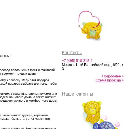
Контакты
 дома
+7 (495) 518-318-4
Москва, 1-ый Балтийский пер., 6/21, к.
3.
свобода воплощения мечт и фантазий.
 времени, труда и души.
Подробнее >
ому человеку. Ведь этот подарок
Схема проезда >
акой подарок выбрать для того, чтобы
Наши клиенты
ическим, сделанным своими руками или
ладельца нового дома, а также вложить
создания уютного и комфортного дома.
х материалов: дерева, керамики,
о может быть статуэтка животного,
лненное вручную. Это поможет создать