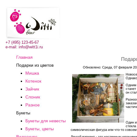
+7 (495) 123-45-67
e-mail:
info@witt1i.ru
Главная
Подаро
Подарки из цветов
Обновлено: Среда, 07 февраля 202
Мишка
Новосе
Однако
Котенок
Одним 
Зайчик
станет
он ста
Слоник
Разноо
заказа
Разное
частич
Букеты
Букеты для невесты
Один и
стекла
Букеты, цветы
символическая фигура или что-то совсем
Видеокурс
Другой вариант - это настенные украшени