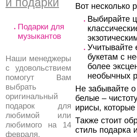
и подарки
Вот несколько 
Выбирайте ц
Подарки для
классически
музыкантов
экзотически
Учитывайте 
букетам с н
Наши менеджеры
более эксце
с удовольствием
необычных р
помогут Вам
выбрать
Не забывайте о
оригинальный
белые – чистот
подарок для
ирисы, которые
любимой или
Также стоит об
любимого на 14
стиль подарка 
февраля,