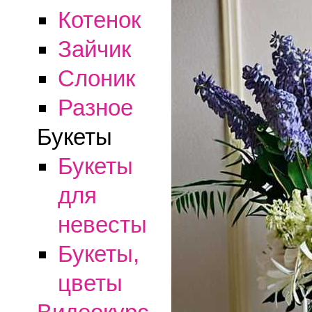
Котенок
Зайчик
Слоник
Разное
Букеты
Букеты
для
невесты
Букеты,
цветы