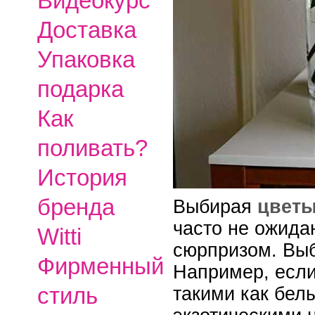
Видеокурс
Доставка
Упаковка
подарка
Как
поливать?
История
бренда
Выбирая
цветы
часто не ожида
Witti
сюрпризом. Вы
Фирменный
Например, если
стиль
такими как бел