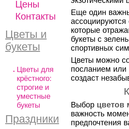
экзотическими 
Цены
Еще один важны
Контакты
ассоциируются 
которые отража
Цветы и
букеты с зелен
букеты
спортивных сим
Цветы можно со
посланием или а
Цветы для
создаст незабы
крёстного:
строгие и
К
уместные
Выбор
цветов 
букеты
важность момен
Праздники
предпочтения в