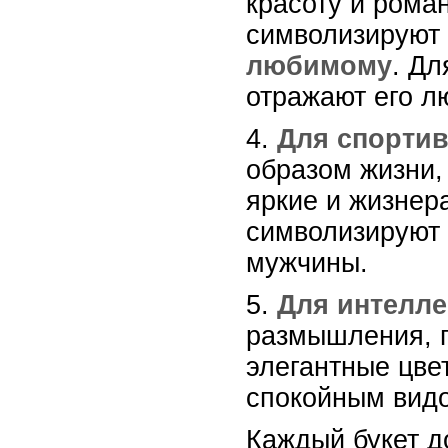
красоту и рома
символизируют 
любимому
. Дл
отражают его л
4.
Для спортив
образом жизни,
яркие и жизнер
символизируют 
мужчины.
5.
Для интелл
размышления, п
элегантные цве
спокойным видо
Каждый букет д