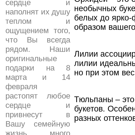
сердце и
необычных буке
наполнят их душу
белых до ярко-
теплом и
образом вашег
ощущением того,
что Вы всегда
рядом. Наши
Лилии ассоциир
оригинальные
лилии идеальны
подарки на 8
но при этом ве
марта и 14
февраля
растопят любое
Тюльпаны – это
сердце и
букетов. Особе
привнесут в
разных оттенко
Вашу семейную
жизнь много