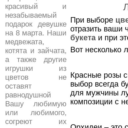
красивый и
незабываемый
При выборе
цв
подарок девушке
отразить ваши 
на 8 марта. Наши
букета
и при эт
медвежата,
Вот несколько 
котята и зайчата,
а также другие
игрушки из
Красные розы с
цветов не
выбор всегда б
оставят
для мужчины лу
равнодушной
композиции с н
Вашу любимую
или любимого,
согреют их
Орхидеи – это 