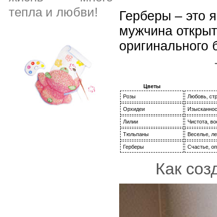
тепла и любви!
Герберы – это 
мужчина открыт
оригинального б
Цветы
Розы
Любовь, ст
Орхидеи
Изысканнос
Лилии
Чистота, в
Тюльпаны
Веселье, ле
Герберы
Счастье, о
Как соз