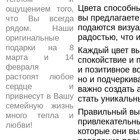
Цвета способны
ощущением того,
вы предлагаете
что Вы всегда
подаются визуа
рядом. Наши
радостью, что 
оригинальные
подарки на 8
Каждый цвет в
марта и 14
спокойствие и 
февраля
и позитивное в
растопят любое
но и подчеркив
сердце и
важно создать 
привнесут в Вашу
стать уникальн
семейную жизнь
Правильный выб
много тепла и
привлекательны
любви!
которые они вы