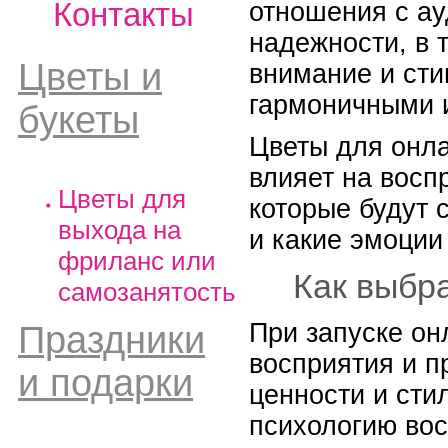
Контакты
отношения с ау
надежности, в 
Цветы и
внимание и сти
гармоничными и
букеты
Цветы для онла
влияет на восп
Цветы для
которые будут 
выхода на
и какие эмоции
фриланс или
Как выбр
самозанятость
При запуске он
Праздники
восприятия и п
и подарки
ценности и сти
психологию вос