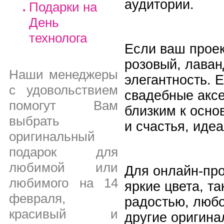
аудитории.
Подарки на
День
технолога
Если ваш проек
розовый, лаван
Наши менеджеры
элегантность. 
с удовольствием
свадебные аксе
помогут Вам
близким к осно
выбрать
и счастья, иде
оригинальный
подарок для
любимой или
Для онлайн-про
любимого на 14
яркие цвета, т
февраля,
радостью, любо
красивый и
другие оригина