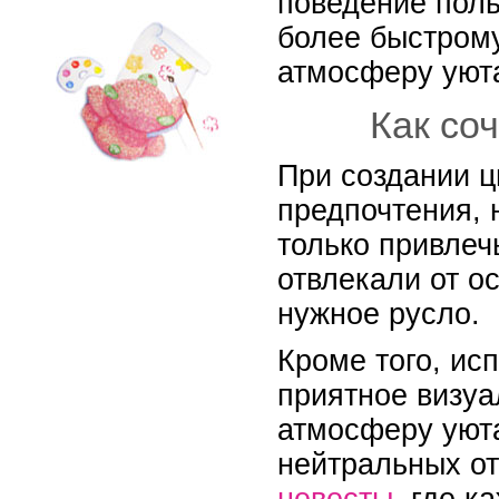
поведение поль
более быстрому
атмосферу уюта
Как со
При создании ц
предпочтения, 
только привлеч
отвлекали от о
нужное русло.
Кроме того, ис
приятное визуа
атмосферу уюта
нейтральных от