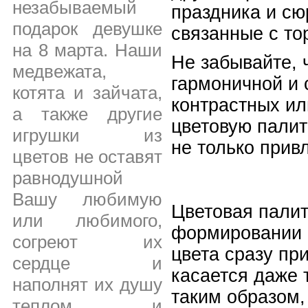
незабываемый
праздника и сю
подарок девушке
связанные с то
на 8 марта. Наши
Не забывайте, 
медвежата,
гармоничной и 
котята и зайчата,
контрастных ил
а также другие
цветовую палит
игрушки из
не только прив
цветов не оставят
равнодушной
Вашу любимую
Цветовая палит
или любимого,
формировании п
согреют их
цвета сразу пр
сердце и
касается даже 
наполнят их душу
таким образом,
теплом и