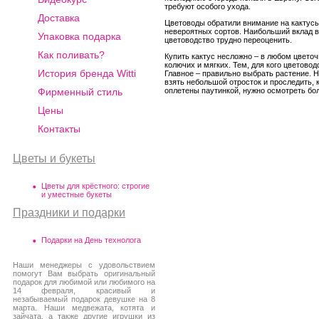
требуют особого ухода.
Доставка
Цветоводы обратили внимание на кактусы
невероятных сортов. Наибольший вклад в
Упаковка подарка
цветоводство трудно переоценить.
Как поливать?
Купить кактус несложно – в любом цвето
колючих и мягких. Тем, для кого цветовод
История бренда Witti
Главное – правильно выбрать растение. Н
взять небольшой отросток и проследить, 
оплетены паутинкой, нужно осмотреть бо
Фирменный стиль
Цены
Контакты
Цветы и букеты
Цветы для крёстного: строгие
и уместные букеты
Праздники и подарки
Подарки на День технолога
Наши менеджеры с удовольствием
помогут Вам выбрать оригинальный
подарок для любимой или любимого на
14 февраля, красивый и
незабываемый подарок девушке на 8
марта. Наши медвежата, котята и
зайчата, а также другие игрушки из