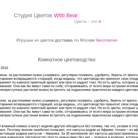
Студия Цветов
Witti Bear
Цветы - это
я
Игрушки из цветов
доставка
по Москве
бесплатно
Комнатное цветоводство
 2010
ни: за растениями нужно ухаживать, регулярно поливать, удобрять, беречь от яркого
старания возвращаются сторицей, когда видишь, что цветоводство приносит свои плод
аняют по комнате приятный аромат или просто радуют глаз. Но есть цветы, которые ц
имания. Они как бы живут сами по себе, отгораживаясь от всего мира острыми иголкам
 неприступные растения можно встретить на подоконнике практически каждого цветово
ни: за растениями нужно ухаживать, регулярно поливать, удобрять, беречь от яркого 
старания возвращаются сторицей, когда видишь, что цветоводство приносит свои плод
аняют по комнате приятный аромат или просто радуют глаз. Но есть цветы, которые ц
имания. Они как бы живут сами по себе, отгораживаясь от всего мира острыми иголкам
 неприступные растения можно встретить на подоконнике практически каждого цветово
 влажный климат и могут неделю-другую обходиться без полива, так что, уезжая в отпу
аги. Поэтому многие ошибочно полагают, что кактусы родом из Африки, точнее – из а
астоящая родина кактусов – Америка. За 35 миллионов лет кактусы распространились 
дня комнатное цветоводство просто немыслимо без них – зеленых и колючих, которые 