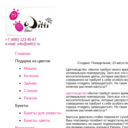
+7 (495) 123-45-67
e-mail:
info@witt1i.ru
Главная
Подарки из цветов
Создано: Понедельник, 23 августа
Мишка
Цветоводство обычно требует много време
оптимальную температуру. Зато все эти 
Котенок
восхитительные цветы, которые распростр
совершенно не требуют к себе особого вн
Зайчик
горшка «гладить запрещается!». Но такие
колючие растения кактусы?
Слоник
Цветоводство
обычно требует много време
оптимальную температуру. Зато все эти 
Разное
восхитительные цветы, которые распростр
совершенно не требуют к себе особого вн
Букеты
горшка «гладить запрещается!». Но такие
колючие растения кактусы?
Букеты для невесты
Кактусы довольно стойко переносят сухой
Букеты, цветы
Ваш «питомец» погибнет от недостатка вл
они появились на наших подоконниках? Н
последнюю очередь попали в Европу. Сего
Видеокурс