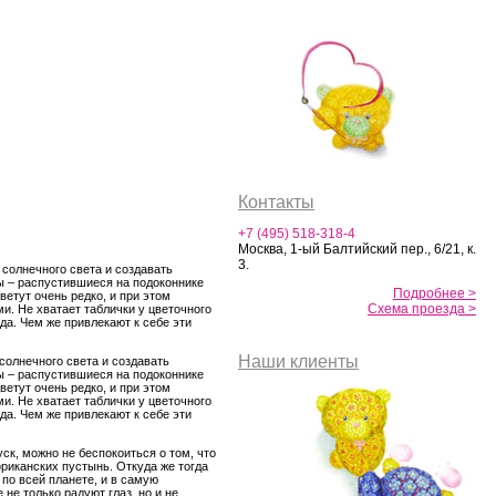
Контакты
+7 (495) 518-318-4
Москва, 1-ый Балтийский пер., 6/21, к.
3.
 солнечного света и создавать
ы – распустившиеся на подоконнике
Подробнее >
ветут очень редко, и при этом
Схема проезда >
и. Не хватает таблички у цветочного
да. Чем же привлекают к себе эти
Наши клиенты
солнечного света и создавать
ы – распустившиеся на подоконнике
ветут очень редко, и при этом
и. Не хватает таблички у цветочного
да. Чем же привлекают к себе эти
ск, можно не беспокоиться о том, что
фриканских пустынь. Откуда же тогда
по всей планете, и в самую
не только радуют глаз, но и не