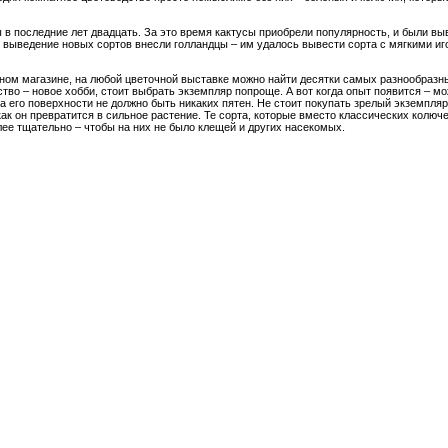
 в последние лет двадцать. За это время кактусы приобрели популярность, и были в
 выведение новых сортов внесли голландцы – им удалось вывести сорта с мягкими иго
чном магазине, на любой цветочной выставке можно найти десятки самых разнообразн
ство – новое хобби, стоит выбрать экземпляр попроще. А вот когда опыт появится – мо
а его поверхности не должно быть никаких пятен. Не стоит покупать зрелый экземпляр
как он превратится в сильное растение. Те сорта, которые вместо классических колюче
лее тщательно – чтобы на них не было клещей и других насекомых.