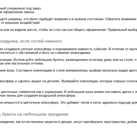
ный специально под заказ.
ля оформления заказа.
ете уверены, что букет прибудет вовремя и в нужном состоянии. Обратите внимание 
 от внешних воздействий.
ола или на видном месте, чтобы он стал частью общего оформления. Правильный выбор
раздника, если гостей немного
ми создавало уютную атмосферу и подчеркивало важность события. В отличие от круп
четаться с обстановкой и быть не слишком громоздкими.
озиции. Используйте небольшие букеты, размещенные по всему дому или на столе, чт
ые или пастельные оттенки.
сокие вазы. Составьте композицию в стиле минимализма, выбрав несколько видов цвет
тмосферу и сделать акцент на деталях. Выбирайте композиции, которые хорошо сочета
у цветочных элементов как к украшению. В небольшие вазы можно поставить цветы с 
жные пионы для создания воздушной атмосферы.
но впишутся в цветочную атмосферу. Это добавит тепла и уюта, идеально подходя дл
ть букеты на небольшом празднике
ождения, как естественные акценты в декоре, могут преобразить пространство, добав