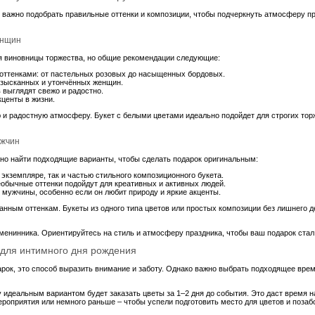
и важно подобрать правильные оттенки и композиции, чтобы подчеркнуть атмосферу пр
енщин
ия виновницы торжества, но общие рекомендации следующие:
оттенками: от пастельных розовых до насыщенных бордовых.
 изысканных и утончённых женщин.
 выглядят свежо и радостно.
центы в жизни.
 и радостную атмосферу. Букет с белыми цветами идеально подойдет для строгих торж
ужчин
жно найти подходящие варианты, чтобы сделать подарок оригинальным:
экземпляре, так и частью стильного композиционного букета.
еобычные оттенки подойдут для креативных и активных людей.
 мужчины, особенно если он любит природу и яркие акценты.
анным оттенкам. Букеты из одного типа цветов или простых композиции без лишнего д
 именинника. Ориентируйтесь на стиль и атмосферу праздника, чтобы ваш подарок ст
в для интимного дня рождения
арок, это способ выразить внимание и заботу. Однако важно выбрать подходящее врем
у идеальным вариантом будет заказать цветы за 1–2 дня до события. Это даст время н
мероприятия или немного раньше – чтобы успели подготовить место для цветов и позаб