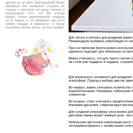
цветов не оставят равнодушной Вашу
любимую или любимого, согреют их
сердце и наполнят их душу теплом и
ощущением того, что Вы всегда
рядом. Наши оригинальные подарки
на 8 марта и 14 февраля растопят
любое сердце и привнесут в Вашу
семейную жизнь много тепла и любви!
Для тихого и уютного дня рождения важен
Рекомендуем выбирать композиции из свеж
При составлении букета можно использова
идеально подходят для небольших встреч
Важно учитывать, что для такого случая 
на столе или подарить в подарок, сохраня
Для маленького, интимного дня рождения 
атмосферу. Подход к выбору цветов завис
Во-первых, важно учитывать количество г
выразительными. Например, небольшие бук
элементом.
Во-вторых, стоит учитывать предпочтения
близкими друзьями, символизируя веселье
Для создания атмосферы уюта можно доба
цветовая гамма играет важную роль: паст
Небольшие цветочные композиции могут ст
экспериментировать с необычными сочета