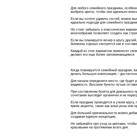
Для любого семейного праздника, особен
выбрать цветы, чтобы они идеально впис
Если вы хотите удивить гостей, можно вы
идеально подходя для семейного праздник
Не стоит забывать о классических вариан
многообразие позволяет создать как стро
Если вы планируете вечер в кругу друзе
Анемоны хорошо смотрятся как в составе 
Каждый из этих вариантов привнесет сво
делают его еще более запоминающимся.
Когда планируется семейный праздник, в
делать большую композицию – достаточно
Для начала определите место, где будет 
видимость. Высокие букеты лучше оставит
При составлении букета для домашнего пр
сочетание выглядит органично и не перег
Если праздник проводится в узком кругу
яркие акценты, такие как алые розы или 
Для большей оригинальности можно добави
создавая единую концепцию.
Не забывайте про уход за цветами, чтобы
красивыми на протяжении всего дня.