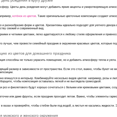
 день рождения в кругу друзей
тмосферу. Цветы день рождения могут добавить яркие акценты и умиротворяющую атмо
например,
котёнок из цветов
. Такие оригинальные цветочные композиции создают атмос
но и разнообразию форм и цветов. Хризантемы идеально подходят для уютного декора в
нству свежий и современный вид.
ркими и четкими цветами, легко адаптируются к любому стилю оформления и привнося
его лучше, чем провести семейный праздник в окружении красивых цветов, которые п
ицию из цветов для домашнего праздника
ция способны не только украсить помещение, но и добавить атмосферу тепла и уюта.
дящий размер в зависимости от пространства. Если это стол, важно, чтобы букет не 
омпозиции.
но впишутся в интерьер. Комбинируйте несколько видов цветов: например, розы и лил
еборщите, чтобы композиция оставалась легкой и не выглядела громоздкой.
ки роз и фиолетового будут хорошо сочетаться с белыми или кремовыми цветами, со
еточки или даже фрукты, если праздник проходит летом. Важно, чтобы элементы гармо
в вазах и проверяйте, чтобы стебли были под водой, а листья не касались жидкости.
ля мужского и женского окружения