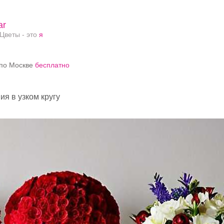
ar
Цветы - это
я
по Москве
бесплатно
я в узком кругу