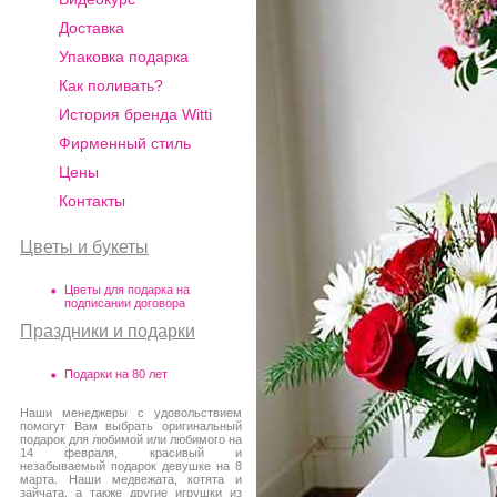
Доставка
Упаковка подарка
Как поливать?
История бренда Witti
Фирменный стиль
Цены
Контакты
Цветы и букеты
Цветы для подарка на
подписании договора
Праздники и подарки
Подарки на 80 лет
Наши менеджеры с удовольствием
помогут Вам выбрать оригинальный
подарок для любимой или любимого на
14 февраля, красивый и
незабываемый подарок девушке на 8
марта. Наши медвежата, котята и
зайчата, а также другие игрушки из