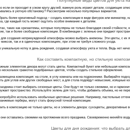
Популярные виды цветов для уюта на
но если он проходит в узком кругу друзей, важную роль играют детали, создающие а
ывались в уютную обстановку? Рассмотрим несколько популярных вариантов.
брать более креативный подход – создать композиции в виде фигурок или миниатюр, 
а, где каждый гость может ощутить особое внимание к деталям.
тах, таких как хризантемы, которые популярны не только благодаря своей стойкости, 
гие, так и более свободные композиции. В комбинации с зеленью они придают простра
й, для создания непринужденной атмосферы можно выбрать анемоны. Эти цветы, с их я
миксов, так и в одиночных композициях, при этом не требуя сложного ухода.
ю уникальную нотку в день рождения, создавая атмосферу уюта и тепла. Ведь нет нич
Как составить компактную, но стильную композ
ажным элементом декора могут стать цветы. Компактный букет или небольшая компози
 нескольких грамотно подобранных цветов, чтобы создать стильное оформление.
размещена композиция: на столе, в углу комнаты или на подоконнике. Выбирайте подхо
ь для углов или других свободных мест, а для стола подойдут невысокие, изящные к
аздника стоит выбирать сезонные цветы. Они будут не только свежими, но и гармонич
ружает пространство. Используйте зелень для того, чтобы добавить объема, но не пер
, попробуйте использовать необычные цветовые решения. Например, пастельные оттен
оранжевые герберы, могут стать фокусной точкой композиции.
ть в композицию не только цветы, но и элементы декора: сухоцветы, декоративные в
 они оставались свежими на протяжении всего праздника. Своевременно меняйте воду 
Цветы для дня рождения: что выбрать д