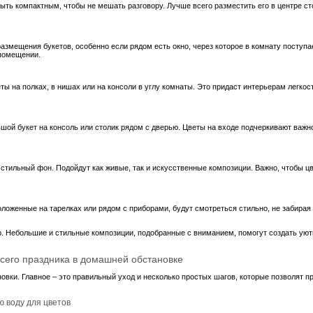
ыть компактным, чтобы не мешать разговору. Лучше всего разместить его в центре сто
азмещения букетов, особенно если рядом есть окно, через которое в комнату поступа
 помещении.
 на полках, в нишах или на консоли в углу комнаты. Это придаст интерьерам легкост
ьшой букет на консоль или столик рядом с дверью. Цветы на входе подчеркивают важн
 стильный фон. Подойдут как живые, так и искусственные композиции. Важно, чтобы 
оженные на тарелках или рядом с приборами, будут смотреться стильно, не забирая
ер. Небольшие и стильные композиции, подобранные с вниманием, помогут создать у
всего праздника в домашней обстановке
вки. Главное – это правильный уход и несколько простых шагов, которые позволят п
ю воду для цветов