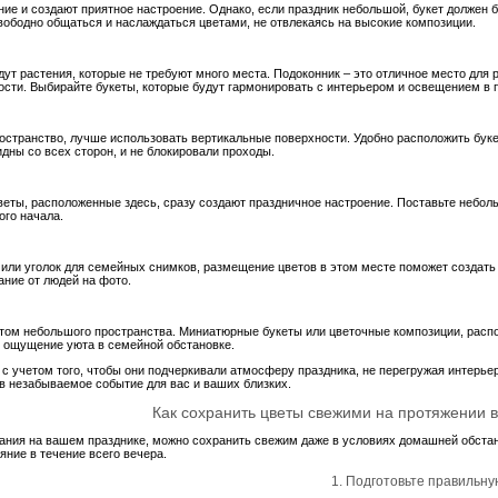
ие и создают приятное настроение. Однако, если праздник небольшой, букет должен б
вободно общаться и наслаждаться цветами, не отвлекаясь на высокие композиции.
ут растения, которые не требуют много места. Подоконник – это отличное место для р
кости. Выбирайте букеты, которые будут гармонировать с интерьером и освещением в
остранство, лучше использовать вертикальные поверхности. Удобно расположить букеты
идны со всех сторон, и не блокировали проходы.
веты, расположенные здесь, сразу создают праздничное настроение. Поставьте небол
ого начала.
 или уголок для семейных снимков, размещение цветов в этом месте поможет создать
ание от людей на фото.
том небольшого пространства. Миниатюрные букеты или цветочные композиции, распол
т ощущение уюта в семейной обстановке.
с учетом того, чтобы они подчеркивали атмосферу праздника, не перегружая интерь
 в незабываемое событие для вас и ваших близких.
Как сохранить цветы свежими на протяжении 
мания на вашем празднике, можно сохранить свежим даже в условиях домашней обстано
яние в течение всего вечера.
1. Подготовьте правильну