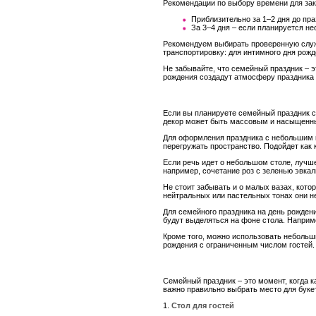
Рекомендации по выбору времени для зак
Приблизительно за 1–2 дня до пра
За 3–4 дня – если планируется н
Рекомендуем выбирать проверенную служб
транспортировку: для интимного дня рожд
Не забывайте, что семейный праздник – э
рождения создадут атмосферу праздника 
Если вы планируете семейный праздник с
декор может быть массовым и насыщенным
Для оформления праздника с небольшим к
перегружать пространство. Подойдет как 
Если речь идет о небольшом столе, лучше
например, сочетание роз с зеленью эвкал
Не стоит забывать и о малых вазах, кото
нейтральных или пастельных тонах они не
Для семейного праздника на день рожден
будут выделяться на фоне стола. Наприм
Кроме того, можно использовать небольш
рождения с ограниченным числом гостей.
Семейный праздник – это момент, когда к
важно правильно выбрать место для букет
1.
Стол для гостей