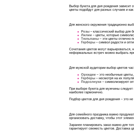
Выбор букета для дня рождения зависит 
цветы подойдут для разных случаев и как
Для женского окружения традиционно выб
Розы
– классический выбор для 
Лилии
– цветы, которые символиз
Тюльпаны
– эти цветы отлично п
Герберы
– символ радости и опти
Сочетания цветов могут варьироваться, н
неформальных встреч можно выбрать ярк
Для мужской аудитории выбор цветов час
Орхидеи
– это необычные цветы, 
Герберы
– несмотря на их популя
Подсолнухи
– символизируют опт
При выборе букета для мужчины следует и
наиболее гармонично.
Подбор цветов для дня рождения – это н
Для семейного праздника важно продумать
организовать доставку, чтобы этот элеме
Заранее планировать заказ важно для тог
гарантирует свежесть цветов. Доставка ц