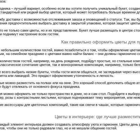
аза:
здника – лучший вариант, особенно если вы хотите получить уникальный букет, создан
естандартный или редкий выбор цветов, который может потребовать больше времени д
у доставки с возможностью отслеживания заказа и оповещений о статусе. Так, вы буд
ения предпочтительнее выбрать доставку в закрытой упаковке, которая защитит цветы
то не только сами цветы, но и их представление. Букет лучше размещать в центре ст
и поднимут настроение всем гостям.
Как правильно оформить цветы для п
 небольшим количеством гостей, важно позаботиться о том, чтобы оформление цвета
, на семейном празднике с цветами важно найти баланс – они должны гармонично со
оличеством гостей, например, на день рождения, подойдут простые, но стильные комп
классическое сочетание цветов, так и монохромные композиции, например, только бел
 всего выбрать низкие букеты, чтобы гости могли общаться, не заглядывая через вы
ипта или лавандой. Это придаст оформлению утонченность и легкость.
рые можно разместить на полках или на окне. Это хороший способ дополнить общую а
 будут отвлекать от основного фокуса праздника.
ия можно оформить не только пространство в доме, но и сам стол. Подойдите к выбор
ер, розы с контрастными листьями, которые подчеркивают тему мероприятия, или не
ие аксессуары для цветочных композиций, такие как свечи в чашах, которые гармонич
Цветы в интерьере: где лучше размести
аждый элемент интерьера должен создавать атмосферу уюта и гармонии. Цветы день р
ов, чтобы они не только радовали глаз, но и не мешали общению гостей.