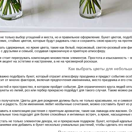
 не только выбор угощений и места, но и правильное оформление. Букет цветов, под
их, стойких цветов, которые будут радовать глаз и сохранять свою красоту на протя
ть сдержанные, но яркие цвета, такие как белый, персиковый, светло-розовый или ф
 с друзьями и семьей, создавая гармоничную и приятную атмосферу.
не стоит перегружать композицию множеством элементов. Простота и изысканность – в
я акцент на эстетике и настроении, а не на чрезмерной роскоши.
Как выбрать цветы для небольш
важно подобрать букет, который отразит атмосферу праздника и придаст событию особ
ит от многих факторов, включая предпочтения именинника, место праздника и его сти
остей и пространство, в котором пройдет событие. Для ограниченного круга людей оп
еты из лилий, роз или гербер прекрасно подойдут для такого случая. Также можно р
 получателя. Цветы для дня рождения должны быть не только красивыми, но и символ
 и радость. Если именинник любит необычные сочетания, можно составить букет из р
вить в композицию растения с приятным ароматом, такие как лаванда или жасмин. Он
ельные тона подходят для более спокойных и интимных встреч, а яркие, насыщенные 
ать не только элементом декора, но и прекрасным подарком. Букет, который идеальн
ниями или добавить в букет несколько уникальных растений, чтобы сделать его нез