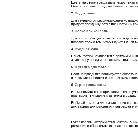
Цветы на столе всегда привлекают вниман
Они не заслоняют вид, позволяя гостям с
2.
Подоконник
Для семейного праздника идеально подойд
придаст празднику естественности и мяг
3.
Полка или консоль
Для того чтобы цветы не загромождали пр
позаботьтесь о том, чтобы букеты были в
4.
Входная зона
Прием гостей начинается с прихожей, и ц
атмосферу тепла и гостеприимства с сам
5.
В уголке для фото
Если на празднике планируется фотозона
стилем мероприятия и не отвлекали вним
6.
Сервировка стола
Не забывайте об оформлении стола с уче
подчеркнет внимание к деталям и создас
Выбирайте места для размещения цветов 
для вашего дня рождения, превращая его
Букет цветов, который стал центром вни
рождения и обеспечить их отличное состо