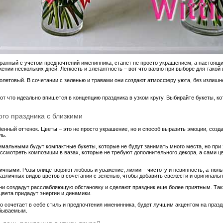
обранный с учётом предпочтений именинника, станет не просто украшением, а настоящ
жении нескольких дней. Легкость и элегантность – вот что важно при выборе для тако
иолетовый. В сочетании с зеленью и травами они создают атмосферу уюта, без излишн
от что идеально впишется в концепцию праздника в узком кругу. Выбирайте букеты, к
ого праздника с близкими
енный оттенок. Цветы – это не просто украшение, но и способ выразить эмоции, созд
ль.
тимальными будут компактные букеты, которые не будут занимать много места, но при
ассмотреть композиции в вазах, которые не требуют дополнительного декора, а сами 
ичными. Розы олицетворяют любовь и уважение, лилии – чистоту и невинность, а тюль
азличных видов цветов в сочетании с зеленью, чтобы добавить свежести и оригинальн
и создадут расслабляющую обстановку и сделают праздник еще более приятным. Такж
цвета придадут энергии и динамики.
о сочетает в себе стиль и предпочтения именинника, будет лучшим акцентом на празд
абываемым.