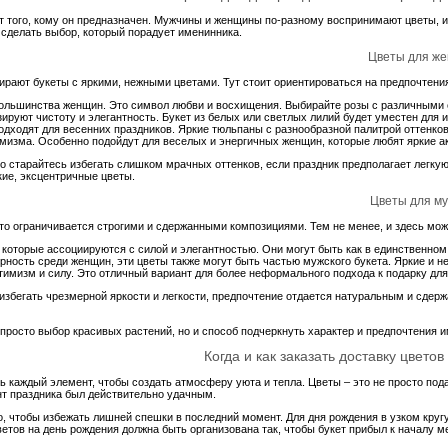
от того, кому он предназначен. Мужчины и женщины по-разному воспринимают цветы, 
 сделать выбор, который порадует именинника.
Цветы для ж
ирают букеты с яркими, нежными цветами. Тут стоит ориентироваться на предпочтен
большинства женщин. Это символ любви и восхищения. Выбирайте розы с различными 
ируют чистоту и элегантность. Букет из белых или светлых лилий будет уместен для
одходят для весенних праздников. Яркие тюльпаны с разнообразной палитрой оттенков
мизма. Особенно подойдут для веселых и энергичных женщин, которые любят яркие ак
о старайтесь избегать слишком мрачных оттенков, если праздник предполагает легкую
ие, эксцентричные цветы.
Цветы для м
то ограничивается строгими и сдержанными композициями. Тем не менее, и здесь мо
которые ассоциируются с силой и элегантностью. Они могут быть как в единственном 
рность среди женщин, эти цветы также могут быть частью мужского букета. Яркие и н
имизм и силу. Это отличный вариант для более неформального подхода к подарку для
збегать чрезмерной яркости и легкости, предпочтение отдается натуральным и сдерж
е просто выбор красивых растений, но и способ подчеркнуть характер и предпочтения
Когда и как заказать доставку цвето
 каждый элемент, чтобы создать атмосферу уюта и тепла. Цветы – это не просто под
нт праздника был действительно удачным.
о, чтобы избежать лишней спешки в последний момент. Для дня рождения в узком круг
ветов на день рождения должна быть организована так, чтобы букет прибыл к началу 