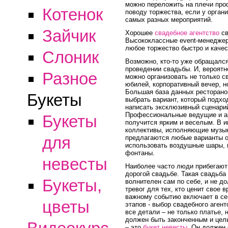
можно переложить на плечи про
Котенок
поводу торжества, если у орган
самых разных мероприятий.
Зайчик
Хорошее
свадебное агентство
св
Высококлассные event-менеджеры
любое торжество быстро и качес
Слоник
Возможно, кто-то уже обращался
проведении свадьбы. И, вероятно
Разное
можно организовать не только с
юбилей, корпоративный вечер, н
Большая база данных ресторанов
Букеты
выбрать вариант, который подхо
написать эксклюзивный сценари
Профессиональные ведущие и арт
Букеты
получится ярким и веселым. В 
коллективы, исполняющие музык
для
предлагаются любые варианты о
использовать воздушные шары, 
фонтаны.
невесты
Наиболее часто люди прибегают 
дорогой свадьбе. Такая свадьба
Букеты,
волнителен сам по себе, и не д
тревог для тех, кто ценит свое 
важному событию включает в се
цветы
этапов - выбор свадебного аген
все детали – не только платье, 
должен быть законченным и цел
– это
букет невесты
. Он должен