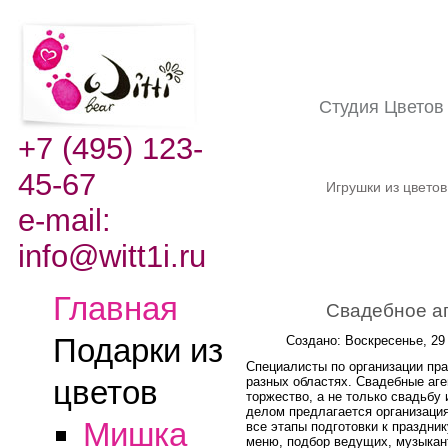
Студия Цвето
+7 (495) 123-
45-67
Игрушки из цвето
e-mail:
info@witt1i.ru
Главная
Свадебное аг
Подарки из
Создано: Воскресенье, 29
Специалисты по организации пра
разных областях. Свадебные аге
цветов
торжество, а не только свадьбу 
делом предлагается организация
Мишка
все этапы подготовки к праздник
меню, подбор ведущих, музыкант