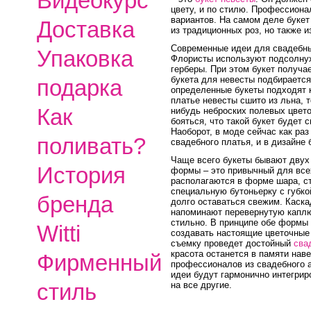
Видеокурс
цвету, и по стилю. Профессион
вариантов. На самом деле букет
Доставка
из традиционных роз, но также и
Современные идеи для свадебны
Упаковка
Флористы используют подсолнух
герберы. При этом букет получа
букета для невесты подбирается
подарка
определенные букеты подходят 
платье невесты сшито из льна, 
Как
нибудь неброских полевых цвето
бояться, что такой букет будет 
Наоборот, в моде сейчас как ра
поливать?
свадебного платья, и в дизайне 
Чаще всего букеты бывают двух 
История
формы – это привычный для все
располагаются в форме шара, с
специальную бутоньерку с губко
бренда
долго оставаться свежим. Каска
напоминают перевернутую каплю
стильно. В принципе обе формы 
Witti
создавать настоящие цветочные
съемку проведет достойный
сва
красота останется в памяти нав
Фирменный
профессионалов из свадебного а
идеи будут гармонично интегрир
стиль
на все другие.