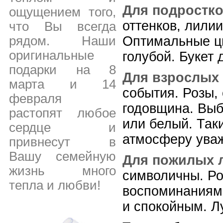
Для подростк
ощущением того,
оттенков, лили
что Вы всегда
рядом. Наши
Оптимальные цве
оригинальные
голубой. Букет 
подарки на 8
Для взрослых
марта и 14
события. Розы,
февраля
годовщина. Выб
растопят любое
или белый. Так
сердце и
атмосферу уваж
привнесут в
Вашу семейную
Для пожилых 
жизнь много
символичны. Ро
тепла и любви!
воспоминаниями
и спокойным. Л