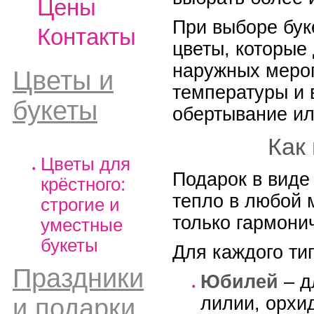
Цены
При выборе бук
Контакты
цветы, которые
наружных мероп
Цветы и
температуры и 
букеты
обертывание ил
Как
Цветы для
Подарок в виде
крёстного:
тепло в любой 
строгие и
только гармони
уместные
букеты
Для каждого ти
Праздники
Юбилей
– д
лилии, орхи
и подарки