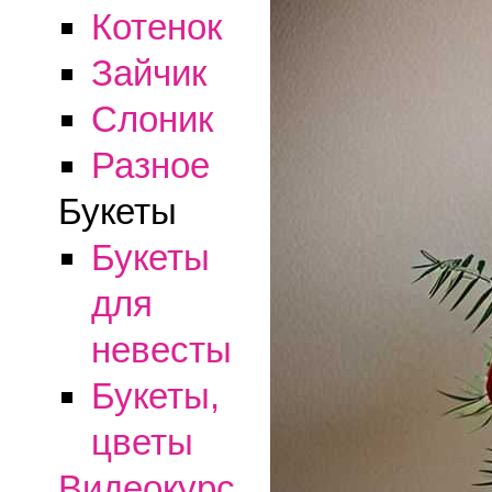
Котенок
Зайчик
Слоник
Разное
Букеты
Букеты
для
невесты
Букеты,
цветы
Видеокурс