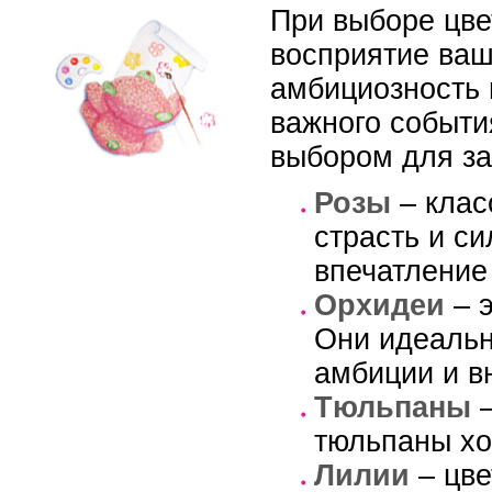
При выборе цве
восприятие ваш
амбициозность 
важного событи
выбором для за
Розы
– клас
страсть и си
впечатление
Орхидеи
– э
Они идеальн
амбиции и в
Тюльпаны
–
тюльпаны хо
Лилии
– цве