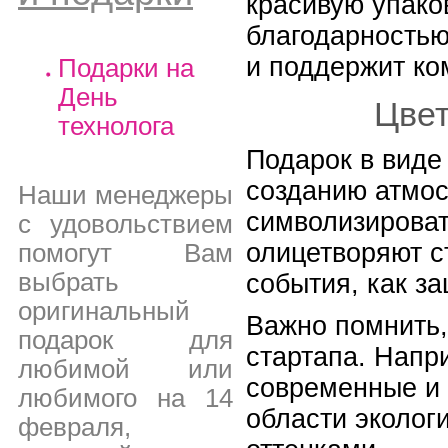
красивую упако
благодарностью
и поддержит ко
Подарки на
День
Цвет
технолога
Подарок в виде 
созданию атмос
Наши менеджеры
символизироват
с удовольствием
олицетворяют с
помогут Вам
выбрать
события, как за
оригинальный
Важно помнить,
подарок для
стартапа. Напр
любимой или
современные и 
любимого на 14
области эколог
февраля,