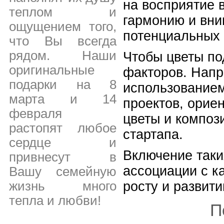
на восприятие 
теплом и
гармонию и вни
ощущением того,
потенциальных 
что Вы всегда
рядом. Наши
Чтобы цветы по
оригинальные
факторов. Напр
подарки на 8
использованием
марта и 14
проектов, орие
февраля
цветы и композ
растопят любое
стартапа.
сердце и
Включение таки
привнесут в
ассоциации с к
Вашу семейную
жизнь много
росту и развит
тепла и любви!
П