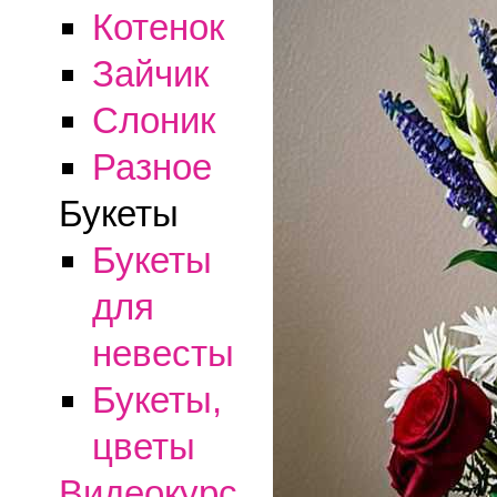
Котенок
Зайчик
Слоник
Разное
Букеты
Букеты
для
невесты
Букеты,
цветы
Видеокурс