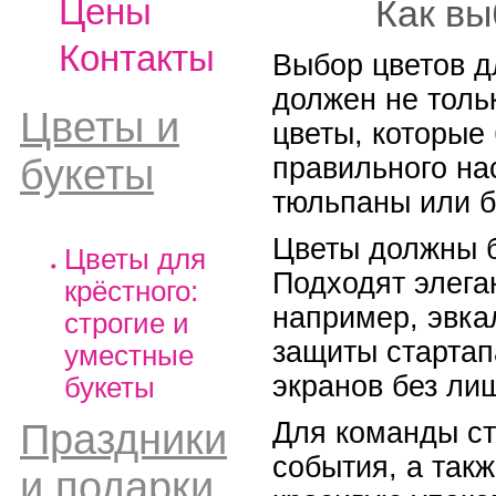
Цены
Как вы
Контакты
Выбор цветов д
должен не толь
Цветы и
цветы, которые
правильного на
букеты
тюльпаны или б
Цветы должны б
Цветы для
Подходят элега
крёстного:
например, эвка
строгие и
защиты стартап
уместные
экранов без ли
букеты
Для команды ст
Праздники
события, а такж
и подарки