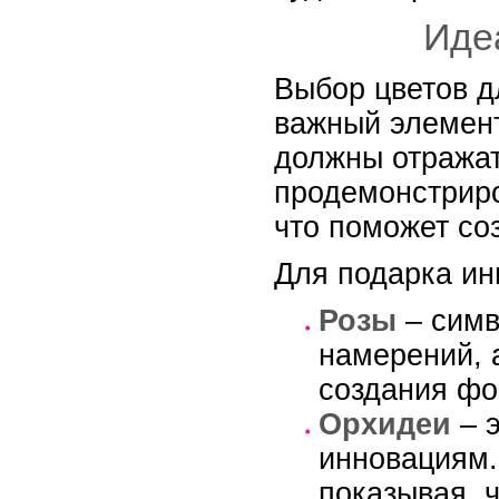
Иде
Выбор цветов д
важный элемент
должны отражат
продемонстриро
что поможет со
Для подарка ин
Розы
– симв
намерений, 
создания фо
Орхидеи
– э
инновациям.
показывая, 