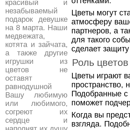
оттенками.
красивый и
незабываемый
Цветы могут ст
подарок девушке
атмосферу ваше
на 8 марта. Наши
партнеров, а т
медвежата,
для такого соб
котята и зайчата,
сделает защиту
а также другие
Роль цветов
игрушки из
цветов не
Цветы играют в
оставят
пространство, 
равнодушной
Подобранные с
Вашу любимую
поможет подчер
или любимого,
согреют их
Когда вы предс
сердце и
взгляда. Подоб
наполнят их душу