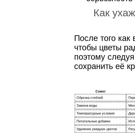
Как ухаж
После того как
чтобы цветы ра
поэтому следуя
сохранить её кр
Совет
Обрезка стеблей
Пере
Замена воды
Мен
Температурные условия
Дер
Питательные добавки
Исп
Удаление увядших цветов
Регу