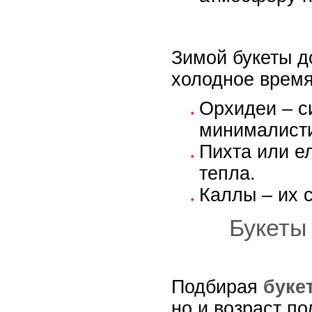
Зимой букеты д
холодное время
Орхидеи – с
минималисти
Пихта или е
тепла.
Каллы – их 
Букеты
Подбирая
буке
но и возраст п