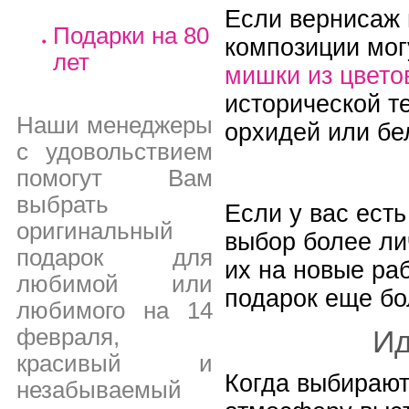
Если вернисаж 
Подарки на 80
композиции мог
лет
мишки из цвето
исторической т
Наши менеджеры
орхидей или бе
с удовольствием
помогут Вам
выбрать
Если у вас ест
оригинальный
выбор более ли
подарок для
их на новые ра
любимой или
подарок еще б
любимого на 14
Ид
февраля,
красивый и
Когда выбираю
незабываемый