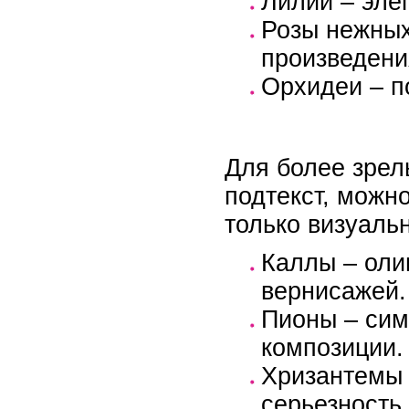
Лилии – эле
Розы нежных
произведени
Орхидеи – по
Для более зрел
подтекст, можн
только визуаль
Каллы – оли
вернисажей.
Пионы – сим
композиции.
Хризантемы 
серьезность