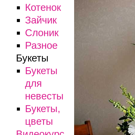
Котенок
Зайчик
Слоник
Разное
Букеты
Букеты
для
невесты
Букеты,
цветы
Видеокурс