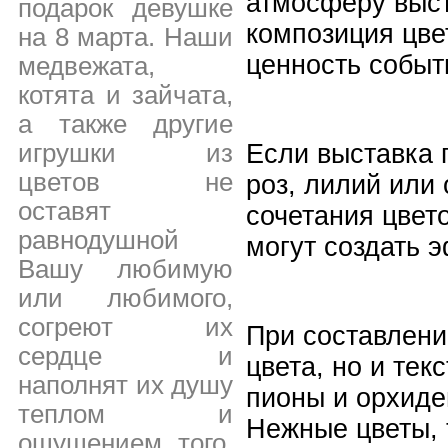
атмосферу выст
подарок девушке
композиция цве
на 8 марта. Наши
ценность событ
медвежата,
котята и зайчата,
а также другие
игрушки из
Если выставка 
цветов не
роз, лилий или
оставят
сочетания цвет
равнодушной
могут создать 
Вашу любимую
или любимого,
согреют их
При составлени
сердце и
цвета, но и те
наполнят их душу
пионы и орхиде
теплом и
Нежные цветы, 
ощущением того,