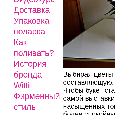
Доставка
Упаковка
подарка
Как
поливать?
История
бренда
Выбирая цветы 
составляющую, 
Witti
Чтобы букет ст
Фирменный
самой выставки
стиль
насыщенных тон
более спокойны