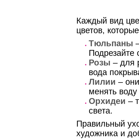
Каждый вид цве
цветов, которы
Тюльпаны
–
Подрезайте 
Розы
– для 
вода покрыва
Лилии
– они
менять воду 
Орхидеи
– т
света.
Правильный ух
художника и доб