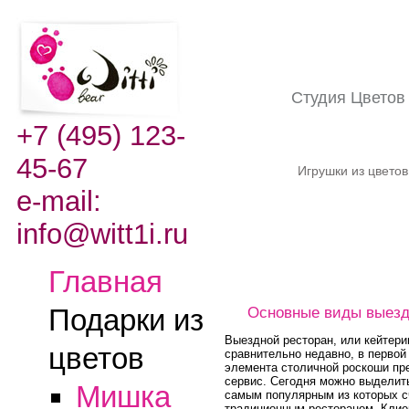
Студия Цвето
+7 (495) 123-
45-67
Игрушки из цвето
e-mail:
info@witt1i.ru
Главная
Подарки из
Основные виды выезд
Выездной ресторан, или кейтери
цветов
сравнительно недавно, в первой 
элемента столичной роскоши пр
сервис. Сегодня можно выделит
Мишка
самым популярным из которых с
традиционным рестораном. Клиен