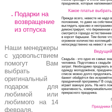
праздников, которые напоминают
Какое платье выбрать
Подарки на
Прежде всего, невесте не надо в
возвращение
положении, то даже на собстве
выглядеть красиво и неотразимо
из отпуска
демонстрирует, что беременная
смотрится гораздо естественнее
в корсет барышни. Тем более чт
огромное количество коллекций
непосредственно на невест в «и
Наши менеджеры
Ведущий
с удовольствием
Свадьба - это одно из самых зн
помогут Вам
человека. Подготовка к свадьбе
затрат. Необходимо продумать в
выбрать
одежду молодожёнов, праздничн
список можно долго продолжать.
оригинальный
банкет обойдётся без искромётн
праздничной программы? В созд
подарок для
играет важную роль. На него ло
креативность, коммуникабельно
любимой или
прекрасного праздника.
любимого на 14
Праздники
февраля,