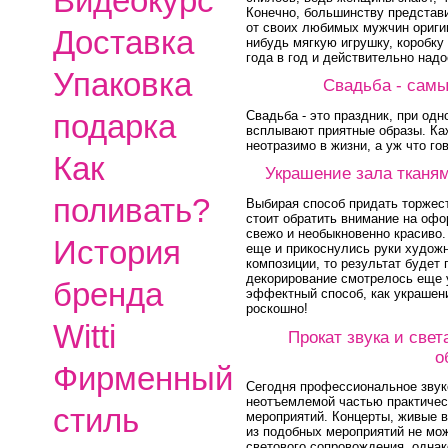
Видеокурс
Конечно, большинству представи
от своих любимых мужчин оригин
Доставка
нибудь мягкую игрушку, коробку 
года в год и действительно надо
Упаковка
Свадьба - самы
Свадьба - это праздник, при од
подарка
всплывают приятные образы. Ка
неотразимо в жизни, а уж что го
Как
Украшение зала тканя
поливать?
Выбирая способ придать торжест
стоит обратить внимание на офо
свежо и необыкновенно красиво.
История
еще и прикоснулись руки худож
композиции, то результат будет
декорирование смотрелось еще 
бренда
эффектный способ, как украшени
роскошно!
Witti
Прокат звука и свет
о
Фирменный
Сегодня профессиональное звук
неотъемлемой частью практиче
стиль
мероприятий. Концерты, живые в
из подобных мероприятий не мож
светового сопровождения, однак