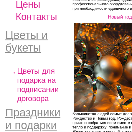
Цены
профессионального оборудовани
при необходимости единичного и
Контакты
Новый год
Цветы и
букеты
Цветы для
подарка на
подписании
договора
Праздники
большинства людей самые долго
Рождество и Новый год. Рождест
и подарки
приятно собраться всем вместе
тепло и поддержку, понимание и
Жизнь проходит в очень быстром